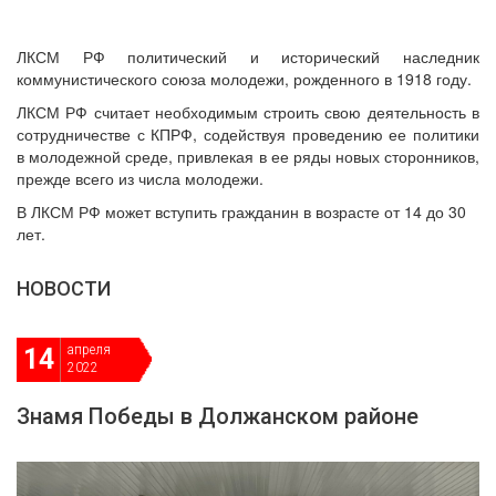
ДЕПУТАТЫ ОРГАНОВ МЕСТНОГО
САМОУПРАВЛЕНИЯ
ЛКСМ РФ политический и исторический наследник
ПАРТИЙНАЯ ПЕЧАТЬ
коммунистического союза молодежи, рожденного в 1918 году.
ПАРТИЙНАЯ ЖИЗНЬ
ЛКСМ РФ считает необходимым строить свою деятельность в
МЕСТНЫЕ ОТДЕЛЕНИЯ
сотрудничестве с КПРФ, содействуя проведению ее политики
в молодежной среде, привлекая в ее ряды новых сторонников,
КОНТАКТЫ
прежде всего из числа молодежи.
КПРФ ПРОФ
В ЛКСМ РФ может вступить гражданин в возрасте от 14 до 30
лет.
НОВОСТИ
г. Орел, ул. Ковальская, д. 5
8 (4862) 22-33-44
апреля
14
2022
8 (4862) 77-88-99
Вход
Регистрация
Знамя Победы в Должанском районе