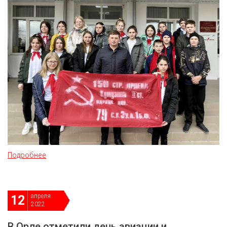
Подробнее
апреля
12
2022
В Орле отметили день авиации и