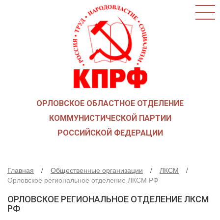
ГЛАВНАЯ
О ПАРТИИ
КАК ВСТУПИТЬ В КПРФ
НОВОСТИ
ОБЩЕСТВЕННЫЕ ОРГАНИЗАЦИИ
ДЕТИ ВОЙНЫ
ОРЛОВСКОЕ ОБЛАСТНОЕ ОТДЕЛЕНИЕ
СОЮЗ СОВЕТСКИХ ОФИЦЕРОВ В ПОДДЕРЖКУ
АРМИИ И ФЛОТА
КОММУНИСТИЧЕСКОЙ ПАРТИИ
РУСО
РОССИЙСКОЙ ФЕДЕРАЦИИ
НАДЕЖДА РОССИИ
ЛКСМ
Главная
Общественные организации
ЛКСМ
ДЕПУТАТСКАЯ ВЕРТИКАЛЬ
Орловское региональное отделение ЛКСМ РФ
ОРЛОВСКИЙ ОБЛАСТНОЙ СОВЕТ
ОРЛОВСКОЕ РЕГИОНАЛЬНОЕ ОТДЕЛЕНИЕ ЛКСМ
ОРЛОВСКИЙ ГОРОДСКОЙ СОВЕТ
РФ