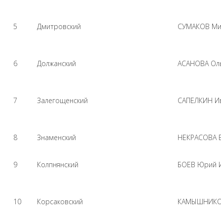
5
Дмитровский
СУМАКОВ Ми
6
Должанский
АСАНОВА Оль
7
Залегощенский
САПЕЛКИН И
8
Знаменский
НЕКРАСОВА 
9
Колпнянский
БОЕВ Юрий 
10
Корсаковский
КАМЫШНИКОВ