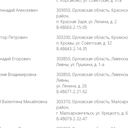
с. Корсаково, ул. Советская, д. 31а.
ннадий Алексеевич
303650, Орловская область, Красно
район,
п. Красная Заря, ул. Ленина, д. 2
8-48663-2-15-05
тор Петрович
303200, Орловская область, Кромско
п. Кромы, ул. Советская, д. 32
8-48643-2-14-35
надий Егорович
303850, Орловская область, Ливенски
Ливны, ул. Пушкина, д. 1-а
лия Владимировна
303850, Орловская область, Ливенски
Ливны,
ул. Ленина, д. 26
8-48677-2-21-62
 Валентина Михайловна
303370, Орловская область, Малоар
район,
г. Малоархангельск, ул. Урицкого, д. 
8-48679-2-32-47