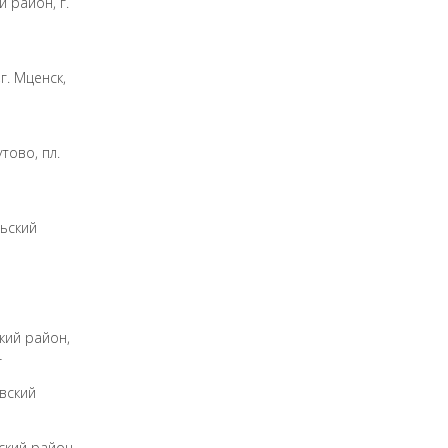
 район, г.
г. Мценск,
тово, пл.
льский
кий район,
4
вский
ский район,