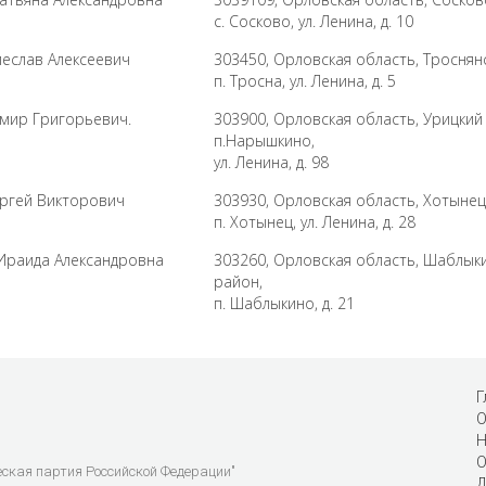
с. Сосково, ул. Ленина, д. 10
еслав Алексеевич
303450, Орловская область, Троснян
п. Тросна, ул. Ленина, д. 5
мир Григорьевич.
303900, Орловская область, Урицкий
п.Нарышкино,
ул. Ленина, д. 98
ргей Викторович
303930, Орловская область, Хотынец
п. Хотынец, ул. Ленина, д. 28
раида Александровна
303260, Орловская область, Шаблык
район,
п. Шаблыкино, д. 21
Г
О
Н
О
еская партия Российской Федерации"
Д