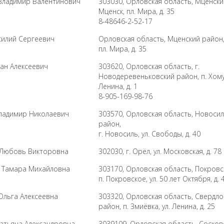
Владимир Валентинович
303030, Орловская область, Мценский
Мценск, пл. Мира, д. 35
8-48646-2-52-17
илий Сергеевич
Орловская область, Мценский район,
пл. Мира, д. 35
н Алексеевич
303620, Орловская область, г.
Новодеревеньковский район, п. Хому
Ленина, д. 1
8-905-169-98-76
ладимир Николаевич
303570, Орловская область, Новоси
район,
г. Новосиль, ул. Свободы, д. 40
 Любовь Викторовна
302030, г. Орёл, ул. Московская, д. 78
 Тамара Михайловна
303170, Орловская область, Покровс
п. Покровское, ул. 50 лет Октября, д. 
льга Алексеевна
303320, Орловская область, Свердло
район, п. Змиёвка, ул. Ленина, д. 25
тьяна Александровна
3039109, Орловская область, Сосков