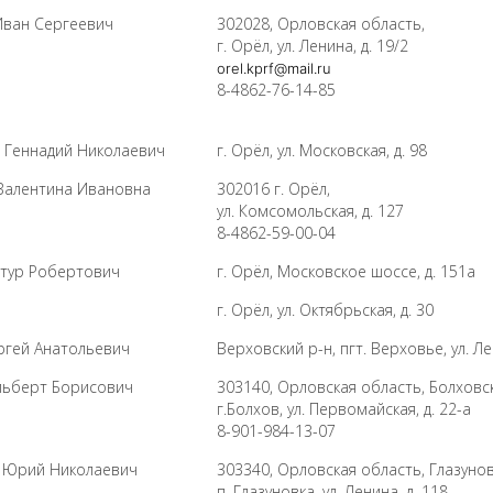
ван Сергеевич
302028, Орловская область,
г. Орёл, ул. Ленина, д. 19/2
orel.kprf@mail.ru
8-4862-76-14-85
Геннадий Николаевич
г. Орёл, ул. Московская, д. 98
алентина Ивановна
302016 г. Орёл,
ул. Комсомольская, д. 127
8-4862-59-00-04
тур Робертович
г. Орёл, Московское шоссе, д. 151а
г. Орёл, ул. Октябрьская, д. 30
гей Анатольевич
Верховский р-н, пгт. Верховье, ул. Ле
льберт Борисович
303140, Орловская область, Болховс
г.Болхов, ул. Первомайская, д. 22-а
8-901-984-13-07
Юрий Николаевич
303340, Орловская область, Глазуно
п. Глазуновка, ул. Ленина, д. 118