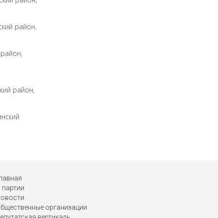
ский район,
 район,
кий район,
инский
лавная
 партии
овости
бщественные организации
епутатская вертикаль