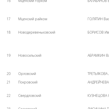
16
Мценский горком
БАЛАБАНОВ 
17
Мценский райком
ГОЛЯТИН Вас
18
Новодеревеньковский
БОРИСОВ Ива
19
Новосильский
АБРАМКИН В
20
Орловский
ТРЕТЬЯКОВА
21
Покровский
АНДРЕЙЧЕВА
22
Свердловский
КУЗНЕЦОВА О
23
Сосковский
ЛИСИЦИНА Та