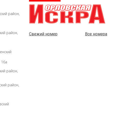
ский район,
кий район,
Свежий номер
Все номера
щенский
. 16а
кий район,
ский район,
вский