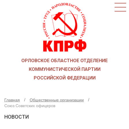
ГЛАВНАЯ
О ПАРТИИ
КАК ВСТУПИТЬ В КПРФ
НОВОСТИ
ОБЩЕСТВЕННЫЕ ОРГАНИЗАЦИИ
ДЕТИ ВОЙНЫ
ОРЛОВСКОЕ ОБЛАСТНОЕ ОТДЕЛЕНИЕ
СОЮЗ СОВЕТСКИХ ОФИЦЕРОВ В ПОДДЕРЖКУ
АРМИИ И ФЛОТА
КОММУНИСТИЧЕСКОЙ ПАРТИИ
РУСО
РОССИЙСКОЙ ФЕДЕРАЦИИ
НАДЕЖДА РОССИИ
ЛКСМ
Главная
Общественные организации
ДЕПУТАТСКАЯ ВЕРТИКАЛЬ
Союз Советских офицеров
ОРЛОВСКИЙ ОБЛАСТНОЙ СОВЕТ
НОВОСТИ
ОРЛОВСКИЙ ГОРОДСКОЙ СОВЕТ