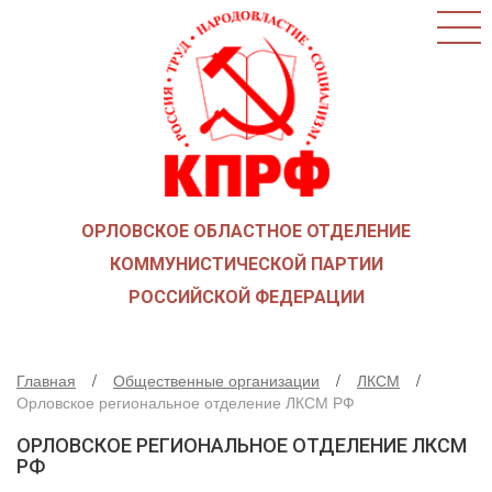
ГЛАВНАЯ
О ПАРТИИ
КАК ВСТУПИТЬ В КПРФ
НОВОСТИ
ОБЩЕСТВЕННЫЕ ОРГАНИЗАЦИИ
ДЕТИ ВОЙНЫ
ОРЛОВСКОЕ ОБЛАСТНОЕ ОТДЕЛЕНИЕ
СОЮЗ СОВЕТСКИХ ОФИЦЕРОВ В ПОДДЕРЖКУ
АРМИИ И ФЛОТА
КОММУНИСТИЧЕСКОЙ ПАРТИИ
РУСО
РОССИЙСКОЙ ФЕДЕРАЦИИ
НАДЕЖДА РОССИИ
ЛКСМ
Главная
Общественные организации
ЛКСМ
ДЕПУТАТСКАЯ ВЕРТИКАЛЬ
Орловское региональное отделение ЛКСМ РФ
ОРЛОВСКИЙ ОБЛАСТНОЙ СОВЕТ
ОРЛОВСКОЕ РЕГИОНАЛЬНОЕ ОТДЕЛЕНИЕ ЛКСМ
ОРЛОВСКИЙ ГОРОДСКОЙ СОВЕТ
РФ