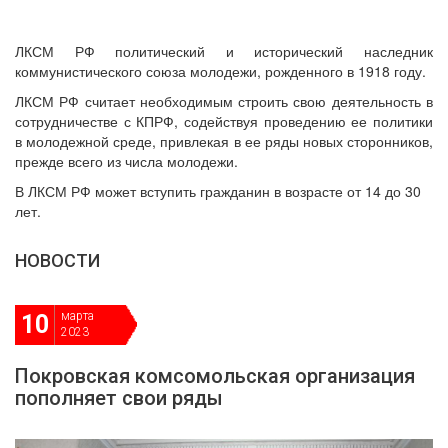
ДЕПУТАТЫ ОРГАНОВ МЕСТНОГО
САМОУПРАВЛЕНИЯ
ЛКСМ РФ политический и исторический наследник
ПАРТИЙНАЯ ПЕЧАТЬ
коммунистического союза молодежи, рожденного в 1918 году.
ПАРТИЙНАЯ ЖИЗНЬ
ЛКСМ РФ считает необходимым строить свою деятельность в
МЕСТНЫЕ ОТДЕЛЕНИЯ
сотрудничестве с КПРФ, содействуя проведению ее политики
в молодежной среде, привлекая в ее ряды новых сторонников,
КОНТАКТЫ
прежде всего из числа молодежи.
КПРФ ПРОФ
В ЛКСМ РФ может вступить гражданин в возрасте от 14 до 30
лет.
НОВОСТИ
г. Орел, ул. Ковальская, д. 5
8 (4862) 22-33-44
марта
10
2023
8 (4862) 77-88-99
Вход
Регистрация
Покровская комсомольская организация
пополняет свои ряды