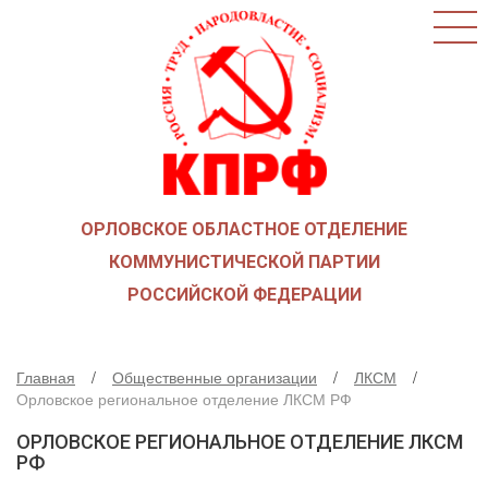
ГЛАВНАЯ
О ПАРТИИ
КАК ВСТУПИТЬ В КПРФ
НОВОСТИ
ОБЩЕСТВЕННЫЕ ОРГАНИЗАЦИИ
ДЕТИ ВОЙНЫ
ОРЛОВСКОЕ ОБЛАСТНОЕ ОТДЕЛЕНИЕ
СОЮЗ СОВЕТСКИХ ОФИЦЕРОВ В ПОДДЕРЖКУ
АРМИИ И ФЛОТА
КОММУНИСТИЧЕСКОЙ ПАРТИИ
РУСО
РОССИЙСКОЙ ФЕДЕРАЦИИ
НАДЕЖДА РОССИИ
ЛКСМ
Главная
Общественные организации
ЛКСМ
ДЕПУТАТСКАЯ ВЕРТИКАЛЬ
Орловское региональное отделение ЛКСМ РФ
ОРЛОВСКИЙ ОБЛАСТНОЙ СОВЕТ
ОРЛОВСКОЕ РЕГИОНАЛЬНОЕ ОТДЕЛЕНИЕ ЛКСМ
ОРЛОВСКИЙ ГОРОДСКОЙ СОВЕТ
РФ