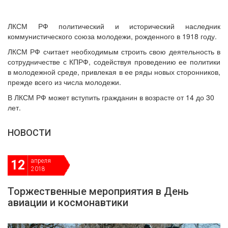
ДЕПУТАТЫ ОРГАНОВ МЕСТНОГО
САМОУПРАВЛЕНИЯ
ЛКСМ РФ политический и исторический наследник
ПАРТИЙНАЯ ПЕЧАТЬ
коммунистического союза молодежи, рожденного в 1918 году.
ПАРТИЙНАЯ ЖИЗНЬ
ЛКСМ РФ считает необходимым строить свою деятельность в
МЕСТНЫЕ ОТДЕЛЕНИЯ
сотрудничестве с КПРФ, содействуя проведению ее политики
в молодежной среде, привлекая в ее ряды новых сторонников,
КОНТАКТЫ
прежде всего из числа молодежи.
КПРФ ПРОФ
В ЛКСМ РФ может вступить гражданин в возрасте от 14 до 30
лет.
НОВОСТИ
г. Орел, ул. Ковальская, д. 5
8 (4862) 22-33-44
апреля
12
2018
8 (4862) 77-88-99
Вход
Регистрация
Торжественные мероприятия в День
авиации и космонавтики