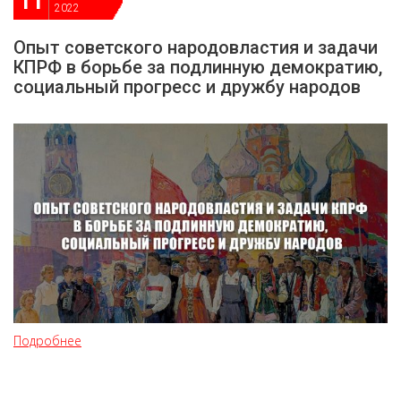
11
ДЕПУТАТЫ ОРГАНОВ МЕСТНОГО
2022
САМОУПРАВЛЕНИЯ
Опыт советского народовластия и задачи
ПАРТИЙНАЯ ПЕЧАТЬ
КПРФ в борьбе за подлинную демократию,
ПАРТИЙНАЯ ЖИЗНЬ
социальный прогресс и дружбу народов
МЕСТНЫЕ ОТДЕЛЕНИЯ
КОНТАКТЫ
КПРФ ПРОФ
г. Орел, ул. Ковальская, д. 5
8 (4862) 22-33-44
8 (4862) 77-88-99
Вход
Регистрация
Подробнее