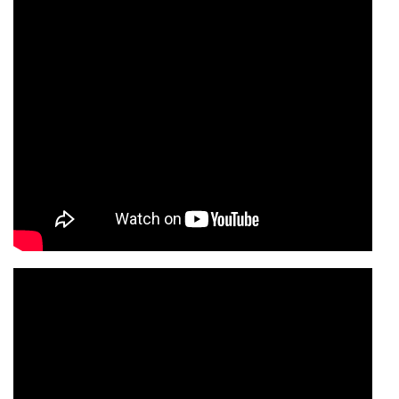
ДЕПУТАТЫ ОРГАНОВ МЕСТНОГО
САМОУПРАВЛЕНИЯ
ПАРТИЙНАЯ ПЕЧАТЬ
ПАРТИЙНАЯ ЖИЗНЬ
МЕСТНЫЕ ОТДЕЛЕНИЯ
КОНТАКТЫ
КПРФ ПРОФ
г. Орел, ул. Ковальская, д. 5
8 (4862) 22-33-44
8 (4862) 77-88-99
Вход
Регистрация