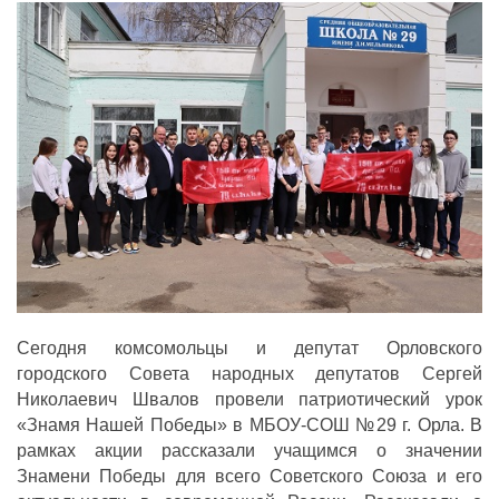
ДЕПУТАТЫ ОРГАНОВ МЕСТНОГО
САМОУПРАВЛЕНИЯ
ПАРТИЙНАЯ ПЕЧАТЬ
ПАРТИЙНАЯ ЖИЗНЬ
МЕСТНЫЕ ОТДЕЛЕНИЯ
КОНТАКТЫ
КПРФ ПРОФ
г. Орел, ул. Ковальская, д. 5
Сегодня комсомольцы и депутат Орловского
8 (4862) 22-33-44
8 (4862) 77-88-99
городского Совета народных депутатов Сергей
Николаевич Швалов провели патриотический урок
Вход
Регистрация
«Знамя Нашей Победы» в МБОУ-СОШ №29 г. Орла. В
рамках акции рассказали учащимся о значении
Знамени Победы для всего Советского Союза и его