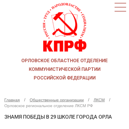
ГЛАВНАЯ
О ПАРТИИ
КАК ВСТУПИТЬ В КПРФ
НОВОСТИ
ОБЩЕСТВЕННЫЕ ОРГАНИЗАЦИИ
ДЕТИ ВОЙНЫ
ОРЛОВСКОЕ ОБЛАСТНОЕ ОТДЕЛЕНИЕ
СОЮЗ СОВЕТСКИХ ОФИЦЕРОВ В ПОДДЕРЖКУ
АРМИИ И ФЛОТА
КОММУНИСТИЧЕСКОЙ ПАРТИИ
РУСО
РОССИЙСКОЙ ФЕДЕРАЦИИ
НАДЕЖДА РОССИИ
ЛКСМ
Главная
Общественные организации
ЛКСМ
ДЕПУТАТСКАЯ ВЕРТИКАЛЬ
Орловское региональное отделение ЛКСМ РФ
ОРЛОВСКИЙ ОБЛАСТНОЙ СОВЕТ
ЗНАМЯ ПОБЕДЫ В 29 ШКОЛЕ ГОРОДА ОРЛА
ОРЛОВСКИЙ ГОРОДСКОЙ СОВЕТ