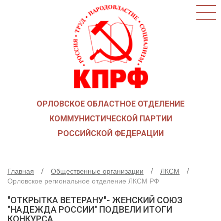
ГЛАВНАЯ
О ПАРТИИ
КАК ВСТУПИТЬ В КПРФ
НОВОСТИ
ОБЩЕСТВЕННЫЕ ОРГАНИЗАЦИИ
ДЕТИ ВОЙНЫ
ОРЛОВСКОЕ ОБЛАСТНОЕ ОТДЕЛЕНИЕ
СОЮЗ СОВЕТСКИХ ОФИЦЕРОВ В ПОДДЕРЖКУ
АРМИИ И ФЛОТА
КОММУНИСТИЧЕСКОЙ ПАРТИИ
РУСО
РОССИЙСКОЙ ФЕДЕРАЦИИ
НАДЕЖДА РОССИИ
ЛКСМ
Главная
Общественные организации
ЛКСМ
ДЕПУТАТСКАЯ ВЕРТИКАЛЬ
Орловское региональное отделение ЛКСМ РФ
ОРЛОВСКИЙ ОБЛАСТНОЙ СОВЕТ
"ОТКРЫТКА ВЕТЕРАНУ"- ЖЕНСКИЙ СОЮЗ
ОРЛОВСКИЙ ГОРОДСКОЙ СОВЕТ
"НАДЕЖДА РОССИИ" ПОДВЕЛИ ИТОГИ
КОНКУРСА