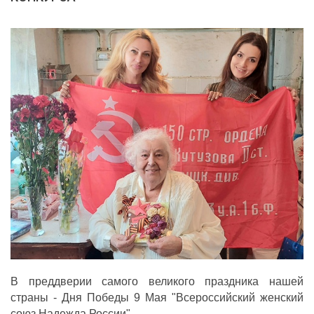
ДЕПУТАТЫ ОРГАНОВ МЕСТНОГО
САМОУПРАВЛЕНИЯ
ПАРТИЙНАЯ ПЕЧАТЬ
ПАРТИЙНАЯ ЖИЗНЬ
МЕСТНЫЕ ОТДЕЛЕНИЯ
КОНТАКТЫ
КПРФ ПРОФ
г. Орел, ул. Ковальская, д. 5
8 (4862) 22-33-44
8 (4862) 77-88-99
Вход
Регистрация
В преддверии самого великого праздника нашей
страны - Дня Победы 9 Мая "Всероссийский женский
союз Надежда России",