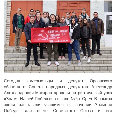
ДЕПУТАТЫ ОРГАНОВ МЕСТНОГО
САМОУПРАВЛЕНИЯ
ПАРТИЙНАЯ ПЕЧАТЬ
ПАРТИЙНАЯ ЖИЗНЬ
МЕСТНЫЕ ОТДЕЛЕНИЯ
КОНТАКТЫ
КПРФ ПРОФ
г. Орел, ул. Ковальская, д. 5
Сегодня комсомольцы и депутат Орловского
8 (4862) 22-33-44
8 (4862) 77-88-99
областного Совета народных депутатов Александр
Александрович Макаров провели патриотический урок
Вход
Регистрация
«Знамя Нашей Победы» в школе №5 г. Орел. В рамках
акции рассказали учащимся о значении Знамени
Победы для всего Советского Союза и его