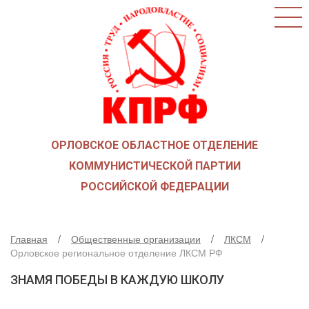
ГЛАВНАЯ
О ПАРТИИ
КАК ВСТУПИТЬ В КПРФ
НОВОСТИ
ОБЩЕСТВЕННЫЕ ОРГАНИЗАЦИИ
ДЕТИ ВОЙНЫ
ОРЛОВСКОЕ ОБЛАСТНОЕ ОТДЕЛЕНИЕ
СОЮЗ СОВЕТСКИХ ОФИЦЕРОВ В ПОДДЕРЖКУ
АРМИИ И ФЛОТА
КОММУНИСТИЧЕСКОЙ ПАРТИИ
РУСО
РОССИЙСКОЙ ФЕДЕРАЦИИ
НАДЕЖДА РОССИИ
ЛКСМ
Главная
Общественные организации
ЛКСМ
ДЕПУТАТСКАЯ ВЕРТИКАЛЬ
Орловское региональное отделение ЛКСМ РФ
ОРЛОВСКИЙ ОБЛАСТНОЙ СОВЕТ
ЗНАМЯ ПОБЕДЫ В КАЖДУЮ ШКОЛУ
ОРЛОВСКИЙ ГОРОДСКОЙ СОВЕТ