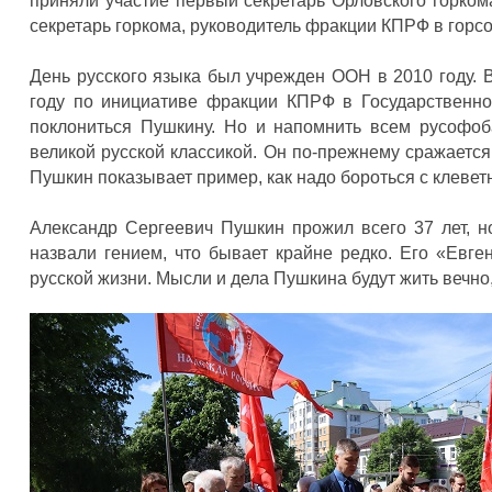
приняли участие первый секретарь Орловского горко
секретарь горкома, руководитель фракции КПРФ в горс
День русского языка был учрежден ООН в 2010 году. 
году по инициативе фракции КПРФ в Государственно
поклониться Пушкину. Но и напомнить всем русофоб
великой русской классикой. Он по-прежнему сражается
Пушкин показывает пример, как надо бороться с клевет
Александр Сергеевич Пушкин прожил всего 37 лет, н
назвали гением, что бывает крайне редко. Его «Евге
русской жизни. Мысли и дела Пушкина будут жить вечно,