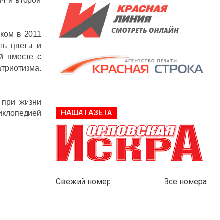
ч и второй
ком в 2011
ть цветы и
й вместе с
атриотизма.
 при жизни
НАША ГАЗЕТА
иклопедией
Свежий номер
Все номера