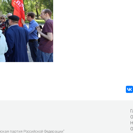
Г
О
Н
О
еская партия Российской Федерации"