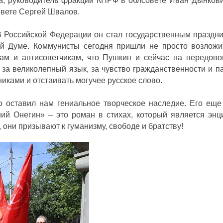
ма, руководитель фракции КПРФ в облсовете Иван Дынкови
овете Сергей Швалов.
В Российской Федерации он стал государственным праздни
й Думе. Коммунисты сегодня пришли не просто возложи
ам и антисоветчикам, что Пушкин и сейчас на передово
 за великолепный язык, за чувство гражданственности и п
никами и отстаивать могучее русское слово.
о оставил нам гениальное творческое наследие. Его еще
ний Онегин» – это роман в стихах, который является энц
 они призывают к гуманизму, свободе и братству!