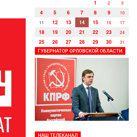
1
2
3
4
5
6
7
8
9
10
12
13
14
15
11
16
17
18
19
20
21
22
23
24
25
26
27
28
29
30
31
ГУБЕРНАТОР ОРЛОВСКОЙ ОБЛАСТИ
НАШ ТЕЛЕКАНАЛ