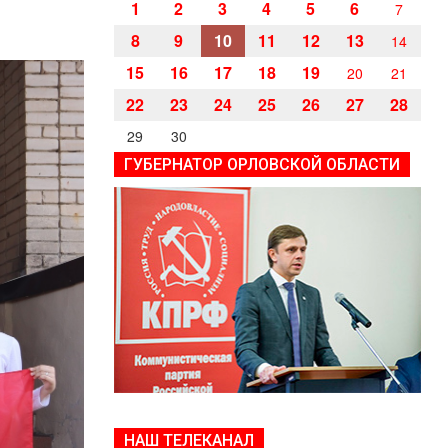
1
2
3
4
5
6
7
8
9
10
11
12
13
14
15
16
17
18
19
20
21
22
23
24
25
26
27
28
29
30
ГУБЕРНАТОР ОРЛОВСКОЙ ОБЛАСТИ
НАШ ТЕЛЕКАНАЛ