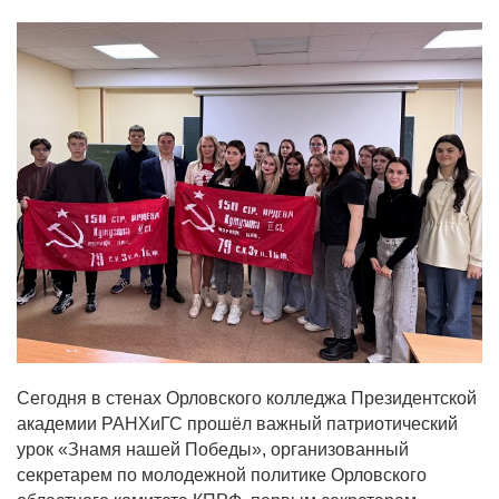
ДЕПУТАТЫ ОРГАНОВ МЕСТНОГО
САМОУПРАВЛЕНИЯ
ПАРТИЙНАЯ ПЕЧАТЬ
ПАРТИЙНАЯ ЖИЗНЬ
МЕСТНЫЕ ОТДЕЛЕНИЯ
КОНТАКТЫ
КПРФ ПРОФ
г. Орел, ул. Ковальская, д. 5
8 (4862) 22-33-44
8 (4862) 77-88-99
Сегодня в стенах Орловского колледжа Президентской
Вход
Регистрация
академии РАНХиГС прошёл важный патриотический
урок «Знамя нашей Победы», организованный
секретарем по молодежной политике Орловского