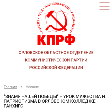
ГЛАВНАЯ
О ПАРТИИ
КАК ВСТУПИТЬ В КПРФ
НОВОСТИ
ОБЩЕСТВЕННЫЕ ОРГАНИЗАЦИИ
ДЕТИ ВОЙНЫ
ОРЛОВСКОЕ ОБЛАСТНОЕ ОТДЕЛЕНИЕ
СОЮЗ СОВЕТСКИХ ОФИЦЕРОВ В ПОДДЕРЖКУ
АРМИИ И ФЛОТА
КОММУНИСТИЧЕСКОЙ ПАРТИИ
РУСО
РОССИЙСКОЙ ФЕДЕРАЦИИ
НАДЕЖДА РОССИИ
ЛКСМ
Главная
Новости
ДЕПУТАТСКАЯ ВЕРТИКАЛЬ
"ЗНАМЯ НАШЕЙ ПОБЕДЫ" – УРОК МУЖЕСТВА И
ОРЛОВСКИЙ ОБЛАСТНОЙ СОВЕТ
ПАТРИОТИЗМА В ОРЛОВСКОМ КОЛЛЕДЖЕ
РАНХИГС
ОРЛОВСКИЙ ГОРОДСКОЙ СОВЕТ