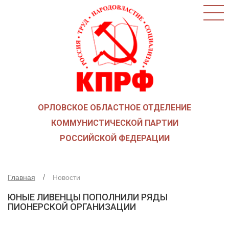
ГЛАВНАЯ
О ПАРТИИ
КАК ВСТУПИТЬ В КПРФ
НОВОСТИ
ОБЩЕСТВЕННЫЕ ОРГАНИЗАЦИИ
ДЕТИ ВОЙНЫ
ОРЛОВСКОЕ ОБЛАСТНОЕ ОТДЕЛЕНИЕ
СОЮЗ СОВЕТСКИХ ОФИЦЕРОВ В ПОДДЕРЖКУ
АРМИИ И ФЛОТА
КОММУНИСТИЧЕСКОЙ ПАРТИИ
РУСО
РОССИЙСКОЙ ФЕДЕРАЦИИ
НАДЕЖДА РОССИИ
ЛКСМ
Главная
Новости
ДЕПУТАТСКАЯ ВЕРТИКАЛЬ
ЮНЫЕ ЛИВЕНЦЫ ПОПОЛНИЛИ РЯДЫ
ОРЛОВСКИЙ ОБЛАСТНОЙ СОВЕТ
ПИОНЕРСКОЙ ОРГАНИЗАЦИИ
ОРЛОВСКИЙ ГОРОДСКОЙ СОВЕТ