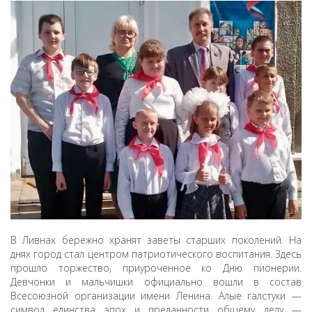
ДЕПУТАТЫ ОРГАНОВ МЕСТНОГО
САМОУПРАВЛЕНИЯ
ПАРТИЙНАЯ ПЕЧАТЬ
ПАРТИЙНАЯ ЖИЗНЬ
МЕСТНЫЕ ОТДЕЛЕНИЯ
КОНТАКТЫ
КПРФ ПРОФ
г. Орел, ул. Ковальская, д. 5
8 (4862) 22-33-44
8 (4862) 77-88-99
В Ливнах бережно хранят заветы старших поколений. На
днях город стал центром патриотического воспитания. Здесь
Вход
Регистрация
прошло торжество, приуроченное ко Дню пионерии.
Девчонки и мальчишки официально вошли в состав
Всесоюзной организации имени Ленина. Алые галстуки —
символ единства эпох и преданности общему делу —