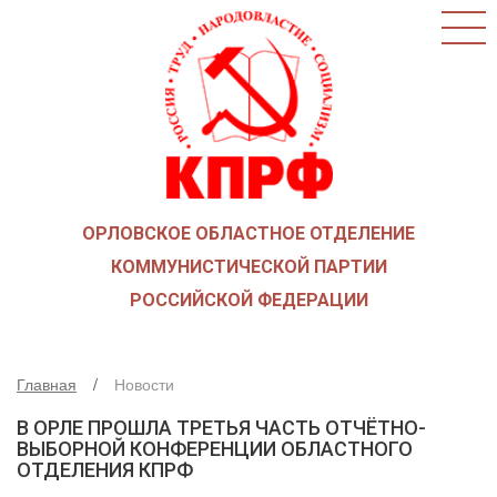
ГЛАВНАЯ
О ПАРТИИ
КАК ВСТУПИТЬ В КПРФ
НОВОСТИ
ОБЩЕСТВЕННЫЕ ОРГАНИЗАЦИИ
ДЕТИ ВОЙНЫ
ОРЛОВСКОЕ ОБЛАСТНОЕ ОТДЕЛЕНИЕ
СОЮЗ СОВЕТСКИХ ОФИЦЕРОВ В ПОДДЕРЖКУ
АРМИИ И ФЛОТА
КОММУНИСТИЧЕСКОЙ ПАРТИИ
РУСО
РОССИЙСКОЙ ФЕДЕРАЦИИ
НАДЕЖДА РОССИИ
ЛКСМ
Главная
Новости
ДЕПУТАТСКАЯ ВЕРТИКАЛЬ
В ОРЛЕ ПРОШЛА ТРЕТЬЯ ЧАСТЬ ОТЧЁТНО-
ОРЛОВСКИЙ ОБЛАСТНОЙ СОВЕТ
ВЫБОРНОЙ КОНФЕРЕНЦИИ ОБЛАСТНОГО
ОТДЕЛЕНИЯ КПРФ
ОРЛОВСКИЙ ГОРОДСКОЙ СОВЕТ