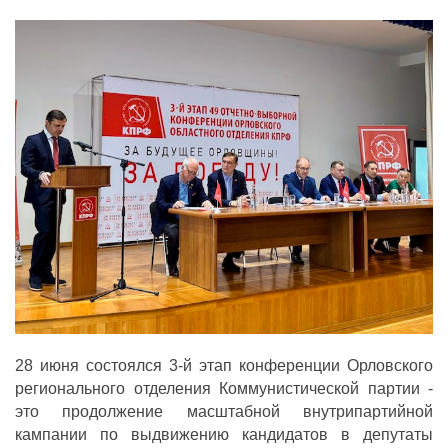
ДЕПУТАТЫ ОРГАНОВ МЕСТНОГО
САМОУПРАВЛЕНИЯ
ПАРТИЙНАЯ ПЕЧАТЬ
ПАРТИЙНАЯ ЖИЗНЬ
МЕСТНЫЕ ОТДЕЛЕНИЯ
КОНТАКТЫ
КПРФ ПРОФ
г. Орел, ул. Ковальская, д. 5
8 (4862) 22-33-44
8 (4862) 77-88-99
28 июня состоялся 3-й этап конференции Орловского
Вход
Регистрация
регионального отделения Коммунистической партии -
это продолжение масштабной внутрипартийной
кампании по выдвижению кандидатов в депутаты