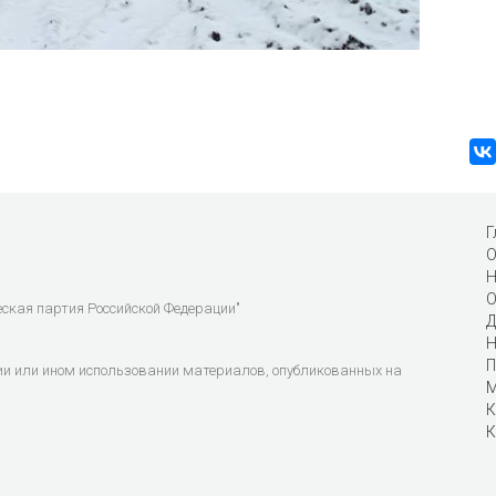
Г
О
Н
О
еская партия Российской Федерации"
Д
Н
П
ии или ином использовании материалов, опубликованных на
М
К
К