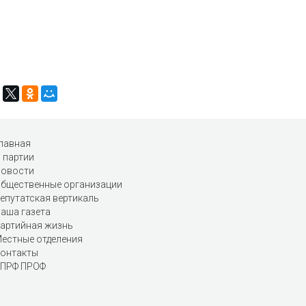
лавная
 партии
овости
бщественные организации
епутатская вертикаль
аша газета
артийная жизнь
естные отделения
онтакты
ПРФ ПРОФ