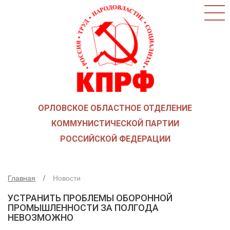
ГЛАВНАЯ
О ПАРТИИ
КАК ВСТУПИТЬ В КПРФ
НОВОСТИ
ОБЩЕСТВЕННЫЕ ОРГАНИЗАЦИИ
ДЕТИ ВОЙНЫ
ОРЛОВСКОЕ ОБЛАСТНОЕ ОТДЕЛЕНИЕ
СОЮЗ СОВЕТСКИХ ОФИЦЕРОВ В ПОДДЕРЖКУ
АРМИИ И ФЛОТА
КОММУНИСТИЧЕСКОЙ ПАРТИИ
РУСО
РОССИЙСКОЙ ФЕДЕРАЦИИ
НАДЕЖДА РОССИИ
ЛКСМ
Главная
Новости
ДЕПУТАТСКАЯ ВЕРТИКАЛЬ
УСТРАНИТЬ ПРОБЛЕМЫ ОБОРОННОЙ
ОРЛОВСКИЙ ОБЛАСТНОЙ СОВЕТ
ПРОМЫШЛЕННОСТИ ЗА ПОЛГОДА
НЕВОЗМОЖНО
ОРЛОВСКИЙ ГОРОДСКОЙ СОВЕТ