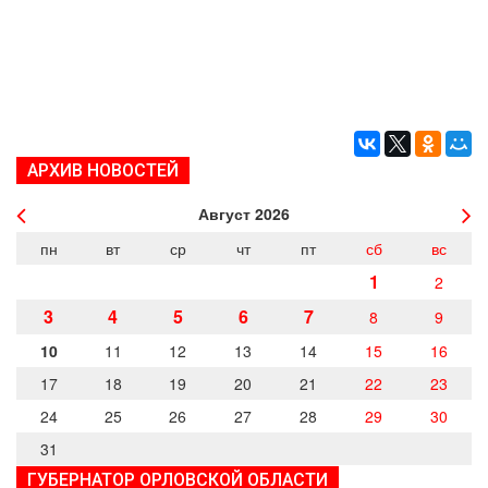
ДЕПУТАТЫ ОРГАНОВ МЕСТНОГО
САМОУПРАВЛЕНИЯ
ПАРТИЙНАЯ ПЕЧАТЬ
ПАРТИЙНАЯ ЖИЗНЬ
МЕСТНЫЕ ОТДЕЛЕНИЯ
КОНТАКТЫ
АРХИВ НОВОСТЕЙ
КПРФ ПРОФ
Август
2026
пн
вт
ср
чт
пт
сб
вс
1
2
3
4
5
6
7
8
9
г. Орел, ул. Ковальская, д. 5
8 (4862) 22-33-44
10
11
12
13
14
15
16
8 (4862) 77-88-99
17
18
19
20
21
22
23
Вход
Регистрация
24
25
26
27
28
29
30
31
ГУБЕРНАТОР ОРЛОВСКОЙ ОБЛАСТИ