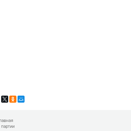
лавная
 партии