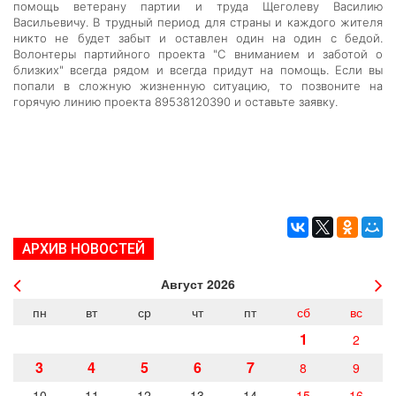
помощь ветерану партии и труда Щеголеву Василию
Васильевичу. В трудный период для страны и каждого жителя
никто не будет забыт и оставлен один на один с бедой.
Волонтеры партийного проекта "С вниманием и заботой о
близких" всегда рядом и всегда придут на помощь. Если вы
попали в сложную жизненную ситуацию, то позвоните на
горячую линию проекта 89538120390 и оставьте заявку.
АРХИВ НОВОСТЕЙ
Август
2026
пн
вт
ср
чт
пт
сб
вс
1
2
3
4
5
6
7
8
9
10
11
12
13
14
15
16