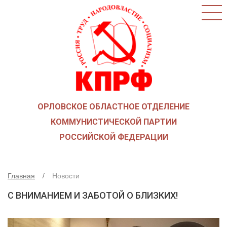
ГЛАВНАЯ
О ПАРТИИ
КАК ВСТУПИТЬ В КПРФ
НОВОСТИ
ОБЩЕСТВЕННЫЕ ОРГАНИЗАЦИИ
ДЕТИ ВОЙНЫ
ОРЛОВСКОЕ ОБЛАСТНОЕ ОТДЕЛЕНИЕ
СОЮЗ СОВЕТСКИХ ОФИЦЕРОВ В ПОДДЕРЖКУ
АРМИИ И ФЛОТА
КОММУНИСТИЧЕСКОЙ ПАРТИИ
РУСО
РОССИЙСКОЙ ФЕДЕРАЦИИ
НАДЕЖДА РОССИИ
ЛКСМ
Главная
Новости
ДЕПУТАТСКАЯ ВЕРТИКАЛЬ
С ВНИМАНИЕМ И ЗАБОТОЙ О БЛИЗКИХ!
ОРЛОВСКИЙ ОБЛАСТНОЙ СОВЕТ
ОРЛОВСКИЙ ГОРОДСКОЙ СОВЕТ