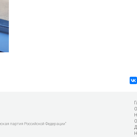
Г
О
Н
О
еская партия Российской Федерации"
Д
Н