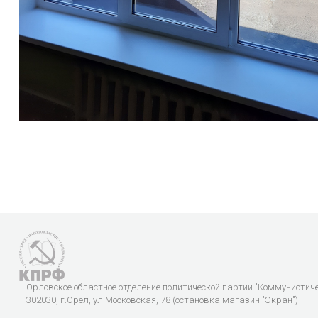
Орловское областное отделение политической партии "Коммунистич
302030, г.Орел, ул Московская, 78 (остановка магазин "Экран")