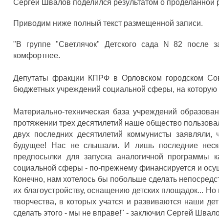
Сергей Швалов поделился результатом о проделанной р
Приводим ниже полный текст размещенной записи.
"В группе "Светлячок" Детского сада N 82 после з
комфортнее.
Депутаты фракции КПРФ в Орловском городском Сов
бюджетных учреждений социальной сферы, на которую 
Материально-техническая база учреждений образовани
протяжении трех десятилетий наше общество пользовал
двух последних десятилетий коммунисты заявляли, 
будущее! Нас не слышали. И лишь последние неск
предпосылки для запуска аналогичной программы ка
социальной сферы - по-прежнему финансируется и осущ
Конечно, нам хотелось бы побольше сделать непосредст
их благоустройству, оснащению детских площадок... Но
творчества, в которых учатся и развиваются наши дет
сделать этого - мы не вправе!" - заключил Сергей Швало