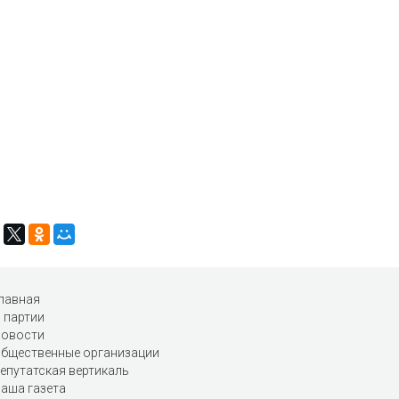
лавная
 партии
овости
бщественные организации
епутатская вертикаль
аша газета