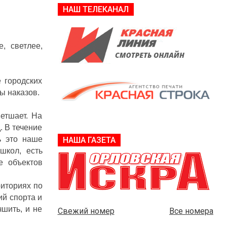
НАШ ТЕЛЕКАНАЛ
, светлее,
 городских
ы наказов.
етшает. На
. В течение
ь это наше
НАША ГАЗЕТА
школ, есть
е объектов
риториях по
ий спорта и
чшить, и не
Свежий номер
Все номера