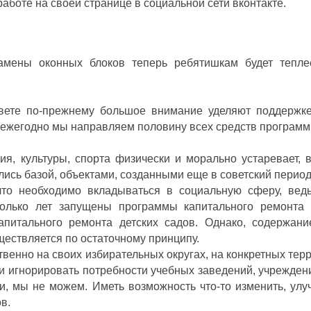
аботе на своей странице в социальной сети вконтакте.
амены оконных блоков теперь ребятишкам будет теплее
ете по-прежнему большое внимание уделяют поддержке
ежегодно мы направляем половину всех средств программ
я, культуры, спорта физически и морально устаревает, в
ись базой, объектами, созданными еще в советский период
что необходимо вкладываться в социальную сферу, вед
олько лет запущены программы капитального ремонта 
питального ремонта детских садов. Однако, содержани
ествляется по остаточному принципу.
венно на своих избирательных округах, на конкретных тер
 и игнорировать потребности учебных заведений, учрежден
и, мы не можем. Иметь возможность что-то изменить, улу
в.