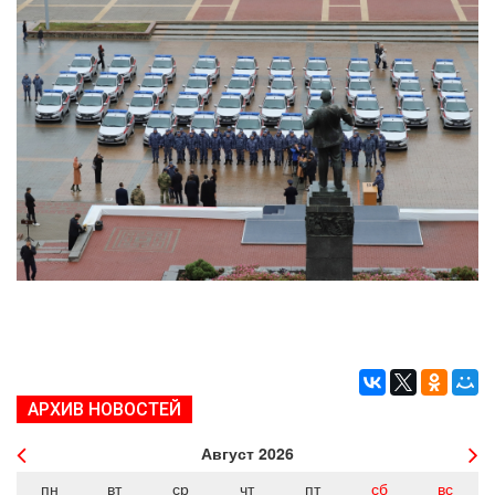
АРХИВ НОВОСТЕЙ
Август
2026
пн
вт
ср
чт
пт
сб
вс