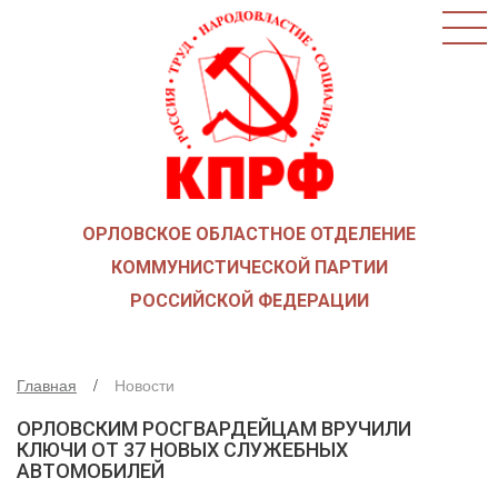
ГЛАВНАЯ
О ПАРТИИ
КАК ВСТУПИТЬ В КПРФ
НОВОСТИ
ОБЩЕСТВЕННЫЕ ОРГАНИЗАЦИИ
ДЕТИ ВОЙНЫ
ОРЛОВСКОЕ ОБЛАСТНОЕ ОТДЕЛЕНИЕ
СОЮЗ СОВЕТСКИХ ОФИЦЕРОВ В ПОДДЕРЖКУ
АРМИИ И ФЛОТА
КОММУНИСТИЧЕСКОЙ ПАРТИИ
РУСО
РОССИЙСКОЙ ФЕДЕРАЦИИ
НАДЕЖДА РОССИИ
ЛКСМ
Главная
Новости
ДЕПУТАТСКАЯ ВЕРТИКАЛЬ
ОРЛОВСКИМ РОСГВАРДЕЙЦАМ ВРУЧИЛИ
ОРЛОВСКИЙ ОБЛАСТНОЙ СОВЕТ
КЛЮЧИ ОТ 37 НОВЫХ СЛУЖЕБНЫХ
АВТОМОБИЛЕЙ
ОРЛОВСКИЙ ГОРОДСКОЙ СОВЕТ