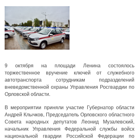
ДЕПУТАТЫ ОРГАНОВ МЕСТНОГО
САМОУПРАВЛЕНИЯ
ПАРТИЙНАЯ ПЕЧАТЬ
ПАРТИЙНАЯ ЖИЗНЬ
МЕСТНЫЕ ОТДЕЛЕНИЯ
КОНТАКТЫ
КПРФ ПРОФ
9 октября на площади Ленина состоялось
торжественное вручение ключей от служебного
автотранспорта сотрудникам подразделений
вневедомственной охраны Управления Росгвардии по
г. Орел, ул. Ковальская, д. 5
Орловской области.
8 (4862) 22-33-44
8 (4862) 77-88-99
В мероприятии приняли участие Губернатор области
Андрей Клычков, Председатель Орловского областного
Вход
Регистрация
Совета народных депутатов Леонид Музалевский,
начальник Управления Федеральной службы войск
национальной гвардии Российской Федерации по