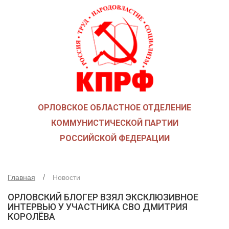
ГЛАВНАЯ
О ПАРТИИ
КАК ВСТУПИТЬ В КПРФ
НОВОСТИ
ОБЩЕСТВЕННЫЕ ОРГАНИЗАЦИИ
ДЕТИ ВОЙНЫ
ОРЛОВСКОЕ ОБЛАСТНОЕ ОТДЕЛЕНИЕ
СОЮЗ СОВЕТСКИХ ОФИЦЕРОВ В ПОДДЕРЖКУ АРМИИ И 
КОММУНИСТИЧЕСКОЙ ПАРТИИ
РУСО
РОССИЙСКОЙ ФЕДЕРАЦИИ
НАДЕЖДА РОССИИ
ЛКСМ
ДЕПУТАТСКАЯ ВЕРТИКАЛЬ
Главная
Новости
ОРЛОВСКИЙ ОБЛАСТНОЙ СОВЕТ
ОРЛОВСКИЙ БЛОГЕР ВЗЯЛ ЭКСКЛЮЗИВНОЕ
ИНТЕРВЬЮ У УЧАСТНИКА СВО ДМИТРИЯ
ОРЛОВСКИЙ ГОРОДСКОЙ СОВЕТ
КОРОЛЁВА
ДЕПУТАТЫ ОРГАНОВ МЕСТНОГО САМОУПРАВЛЕНИЯ