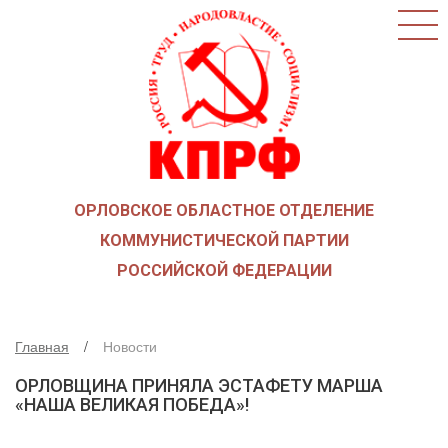
ГЛАВНАЯ
О ПАРТИИ
КАК ВСТУПИТЬ В КПРФ
НОВОСТИ
ОБЩЕСТВЕННЫЕ ОРГАНИЗАЦИИ
ДЕТИ ВОЙНЫ
ОРЛОВСКОЕ ОБЛАСТНОЕ ОТДЕЛЕНИЕ
СОЮЗ СОВЕТСКИХ ОФИЦЕРОВ В ПОДДЕРЖКУ
АРМИИ И ФЛОТА
КОММУНИСТИЧЕСКОЙ ПАРТИИ
РУСО
РОССИЙСКОЙ ФЕДЕРАЦИИ
НАДЕЖДА РОССИИ
ЛКСМ
Главная
Новости
ДЕПУТАТСКАЯ ВЕРТИКАЛЬ
ОРЛОВЩИНА ПРИНЯЛА ЭСТАФЕТУ МАРША
ОРЛОВСКИЙ ОБЛАСТНОЙ СОВЕТ
«НАША ВЕЛИКАЯ ПОБЕДА»!
ОРЛОВСКИЙ ГОРОДСКОЙ СОВЕТ