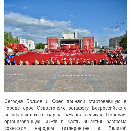
ДЕПУТАТЫ ОРГАНОВ МЕСТНОГО
САМОУПРАВЛЕНИЯ
ПАРТИЙНАЯ ПЕЧАТЬ
ПАРТИЙНАЯ ЖИЗНЬ
МЕСТНЫЕ ОТДЕЛЕНИЯ
КОНТАКТЫ
КПРФ ПРОФ
г. Орел, ул. Ковальская, д. 5
8 (4862) 22-33-44
8 (4862) 77-88-99
Сегодня Болхов и Орёл приняли стартовавшую в
Городе-герое Севастополе эстафету Всероссийского
Вход
Регистрация
антифашистского марша «Наша великая Победа»,
организованную КПРФ в часть 80-летия разгрома
советским народом гитлеровцев в Великой