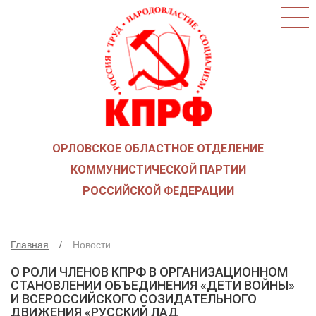
ГЛАВНАЯ
О ПАРТИИ
КАК ВСТУПИТЬ В КПРФ
НОВОСТИ
ОБЩЕСТВЕННЫЕ ОРГАНИЗАЦИИ
ДЕТИ ВОЙНЫ
ОРЛОВСКОЕ ОБЛАСТНОЕ ОТДЕЛЕНИЕ
СОЮЗ СОВЕТСКИХ ОФИЦЕРОВ В ПОДДЕРЖКУ
АРМИИ И ФЛОТА
КОММУНИСТИЧЕСКОЙ ПАРТИИ
РУСО
РОССИЙСКОЙ ФЕДЕРАЦИИ
НАДЕЖДА РОССИИ
ЛКСМ
Главная
Новости
ДЕПУТАТСКАЯ ВЕРТИКАЛЬ
О РОЛИ ЧЛЕНОВ КПРФ В ОРГАНИЗАЦИОННОМ
ОРЛОВСКИЙ ОБЛАСТНОЙ СОВЕТ
СТАНОВЛЕНИИ ОБЪЕДИНЕНИЯ «ДЕТИ ВОЙНЫ»
И ВСЕРОССИЙСКОГО СОЗИДАТЕЛЬНОГО
ОРЛОВСКИЙ ГОРОДСКОЙ СОВЕТ
ДВИЖЕНИЯ «РУССКИЙ ЛАД