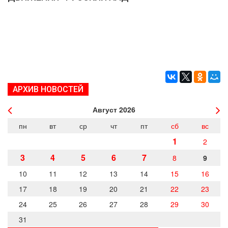
ДЕПУТАТЫ ОРГАНОВ МЕСТНОГО
САМОУПРАВЛЕНИЯ
ПАРТИЙНАЯ ПЕЧАТЬ
ПАРТИЙНАЯ ЖИЗНЬ
МЕСТНЫЕ ОТДЕЛЕНИЯ
КОНТАКТЫ
АРХИВ НОВОСТЕЙ
КПРФ ПРОФ
Август
2026
пн
вт
ср
чт
пт
сб
вс
1
2
г. Орел, ул. Ковальская, д. 5
3
4
5
6
7
8
9
8 (4862) 22-33-44
8 (4862) 77-88-99
10
11
12
13
14
15
16
17
18
19
20
21
22
23
Вход
Регистрация
24
25
26
27
28
29
30
31