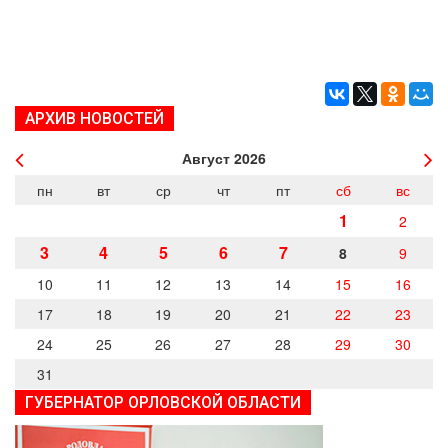
ДЕПУТАТЫ ОРГАНОВ МЕСТНОГО
САМОУПРАВЛЕНИЯ
ПАРТИЙНАЯ ПЕЧАТЬ
ПАРТИЙНАЯ ЖИЗНЬ
МЕСТНЫЕ ОТДЕЛЕНИЯ
АРХИВ НОВОСТЕЙ
КОНТАКТЫ
Август
2026
КПРФ ПРОФ
пн
вт
ср
чт
пт
сб
вс
1
2
3
4
5
6
7
8
9
10
11
12
13
14
15
16
г. Орел, ул. Ковальская, д. 5
17
18
19
20
21
22
23
8 (4862) 22-33-44
8 (4862) 77-88-99
24
25
26
27
28
29
30
Вход
Регистрация
31
ГУБЕРНАТОР ОРЛОВСКОЙ ОБЛАСТИ