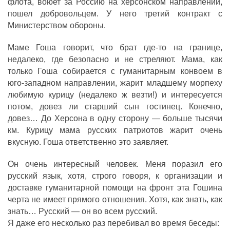
флота, воюет за Россию на херсонском направлении,
пошел добровольцем. У него третий контракт с
Министерством обороны.
Маме Гоша говорит, что брат где-то на границе,
недалеко, где безопасно и не стреляют. Мама, как
только Гоша собирается с гуманитарным конвоем в
юго-западном направлении, жарит младшему морпеху
любимую курицу (недалеко ж везти!) и интересуется
потом, довез ли старший сын гостинец. Конечно,
довез… До Херсона в одну сторону — больше тысячи
км. Курицу мама русских патриотов жарит очень
вкусную. Гоша ответственно это заявляет.
Он очень интересный человек. Меня поразил его
русский язык, хотя, строго говоря, к организации и
доставке гуманитарной помощи на фронт эта Гошина
черта не имеет прямого отношения. Хотя, как знать, как
знать… Русский — он во всем русский.
Я даже его несколько раз перебивал во время беседы: