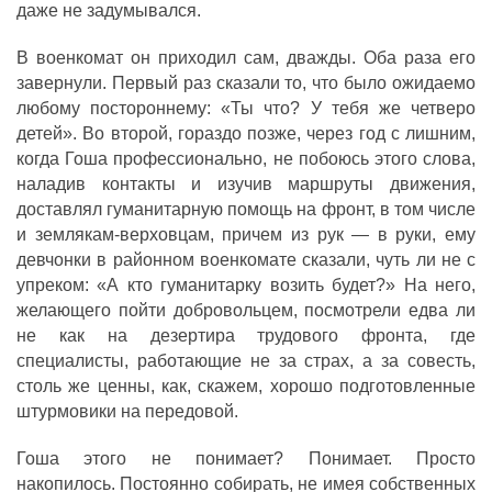
даже не задумывался.
В военкомат он приходил сам, дважды. Оба раза его
завернули. Первый раз сказали то, что было ожидаемо
любому постороннему: «Ты что? У тебя же четверо
детей». Во второй, гораздо позже, через год с лишним,
когда Гоша профессионально, не побоюсь этого слова,
наладив контакты и изучив маршруты движения,
доставлял гуманитарную помощь на фронт, в том числе
и землякам-верховцам, причем из рук — в руки, ему
девчонки в районном военкомате сказали, чуть ли не с
упреком: «А кто гуманитарку возить будет?» На него,
желающего пойти добровольцем, посмотрели едва ли
не как на дезертира трудового фронта, где
специалисты, работающие не за страх, а за совесть,
столь же ценны, как, скажем, хорошо подготовленные
штурмовики на передовой.
Гоша этого не понимает? Понимает. Просто
накопилось. Постоянно собирать, не имея собственных