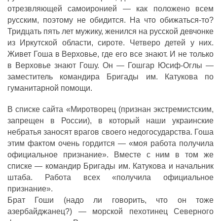
отрезвляющей самоиронией — как положено всем
русским, поэтому не обидится. На что обижаться-то?
Тридцать пять лет мужику, женился на русской девчонке
из Иркутской области, сироте. Четверо детей у них.
Живет Гоша в Верховье, где его все знают. И не только
в Верховье знают Гошу. Он — Гошгар Юсиф-Оглы —
заместитель командира Бригады им. Катукова по
гуманитарной помощи.
В списке сайта «Миротворец (признан экстремистским,
запрещен в России), в который наши украинские
небратья заносят врагов своего недогосударства. Гоша
этим фактом очень гордится — «моя работа получила
официальное признание». Вместе с ним в том же
списке — командир Бригады им. Катукова и начальник
штаба. Работа всех «получила официальное
признание».
Брат Гоши (надо ли говорить, что он тоже
азербайджанец?) — морской пехотинец Северного