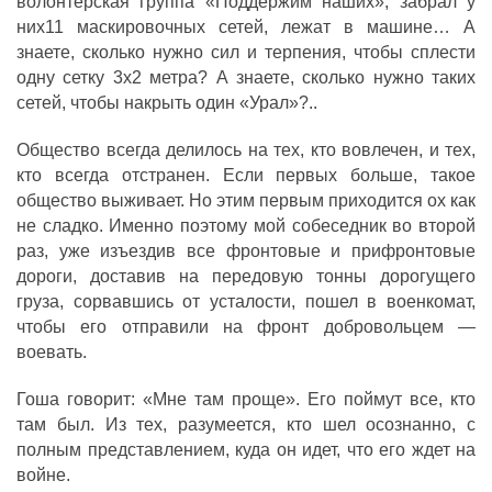
волонтерская группа «Поддержим наших», забрал у
них11 маскировочных сетей, лежат в машине… А
знаете, сколько нужно сил и терпения, чтобы сплести
одну сетку 3х2 метра? А знаете, сколько нужно таких
сетей, чтобы накрыть один «Урал»?..
Общество всегда делилось на тех, кто вовлечен, и тех,
кто всегда отстранен. Если первых больше, такое
общество выживает. Но этим первым приходится ох как
не сладко. Именно поэтому мой собеседник во второй
раз, уже изъездив все фронтовые и прифронтовые
дороги, доставив на передовую тонны дорогущего
груза, сорвавшись от усталости, пошел в военкомат,
чтобы его отправили на фронт добровольцем —
воевать.
Гоша говорит: «Мне там проще». Его поймут все, кто
там был. Из тех, разумеется, кто шел осознанно, с
полным представлением, куда он идет, что его ждет на
войне.