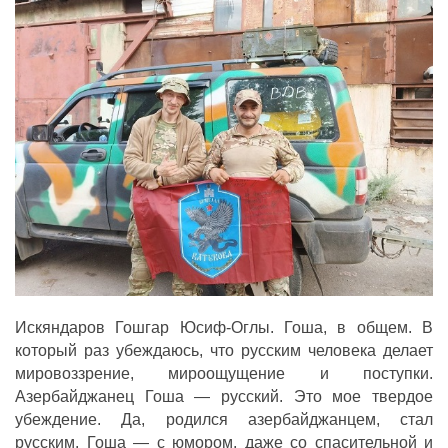
ДЕПУТАТЫ ОРГАНОВ МЕСТНОГО
САМОУПРАВЛЕНИЯ
ПАРТИЙНАЯ ПЕЧАТЬ
ПАРТИЙНАЯ ЖИЗНЬ
МЕСТНЫЕ ОТДЕЛЕНИЯ
КОНТАКТЫ
КПРФ ПРОФ
г. Орел, ул. Ковальская, д. 5
8 (4862) 22-33-44
Искяндаров Гошгар Юсиф-Оглы. Гоша, в общем. В
8 (4862) 77-88-99
который раз убеждаюсь, что русским человека делает
Вход
Регистрация
мировоззрение, мироощущение и поступки.
Азербайджанец Гоша — русский. Это мое твердое
убеждение. Да, родился азербайджанцем, стал
русским. Гоша — с юмором, даже со спасительной и