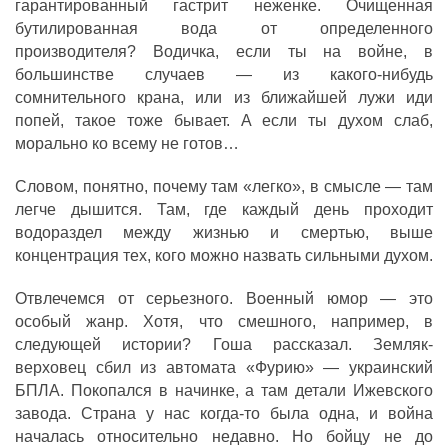
гарантированный гастрит неженке. Очищенная
бутилированная вода от определенного
производителя? Водичка, если ты на вой­не, в
большинстве случаев — из какого-нибудь
сомнительного крана, или из ближайшей лужи иди
попей, такое тоже бывает. А если ты духом слаб,
морально ко всему не готов…
Словом, понятно, почему там «легко», в смысле — там
легче дышится. Там, где каждый день проходит
водораздел между жизнью и смертью, выше
концентрация тех, кого можно назвать сильными духом.
Отвлечемся от серьезного. Военный юмор — это
особый жанр. Хотя, что смешного, например, в
следующей истории? Гоша рассказал. Земляк-
верховец сбил из автомата «Фурию» — украинский
БПЛА. Покопался в начинке, а там детали Ижевского
завода. Страна у нас когда-то была одна, и война
началась относительно недавно. Но бойцу не до