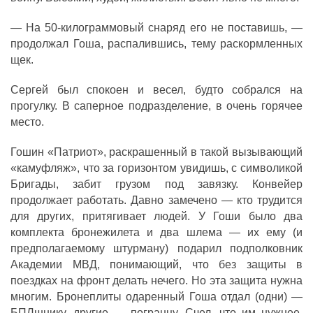
— На 50-килограммовый снаряд его не поставишь, —
продолжал Гоша, распалившись, тему раскормленных
щек.
Сергей был спокоен и весел, будто собрался на
прогулку. В саперное подразделение, в очень горячее
место.
Гошин «Патриот», раскрашенный в такой вызывающий
«камуфляж», что за горизонтом увидишь, с символикой
Бригады, забит грузом под завязку. Конвейер
продолжает работать. Давно замечено — кто трудится
для других, притягивает людей. У Гоши было два
комплекта бронежилета и два шлема — их ему (и
предполагаемому штурману) подарил подполковник
Академии МВД, понимающий, что без защиты в
поездках на фронт делать нечего. Но эта защита нужна
многим. Бронеплиты одаренный Гоша отдал (одни) —
БПЛшнику, другие — погранцу. Счел, что им нужнее.