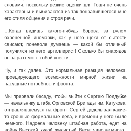
словами, поскольку резкие оценки для Гоши не очень
характерны и выбиваются из так понравившегося мне
его стиля общения и строя речи.
…Когда видишь какого-нибудь борова за рулем
охрененной иномарки, как у него щеки от сытости
свисают, поневоле думаешь — какой бы отличный
получился из него артиллерист! Сколько бы снарядов
он за раз смог с собой унести…
Ну, и так далее. Это нормальная реакция человека,
проецирующего возможности мирной жизни на
насущные потребности фронта.
Мы прервали беседу, чтобы выйти к Сергею Поддубке
— начальнику штаба Орловской Бригады им. Катукова,
отправлявшемуся на фронт. Сергей доделывал какие-
то срочные формальные дела, и времени у него было
немного. Надоела человеку штабная работа, едет на
вой­ну. Высокий, худой, жилистый. Весит явно не много.