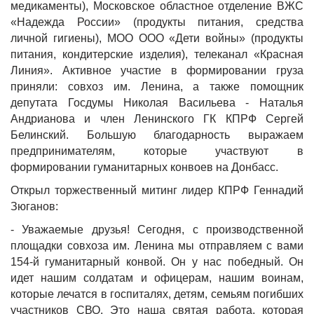
медикаменты),
Московское областное отделение ВЖС
«Надежда России»
(продукты питания, средства
личной гигиены),
МОО ООО «Дети войны»
(продукты
питания, кондитерские изделия),
телеканал «Красная
Линия»
. Активное участие в формировании груза
приняли:
совхоз им. Ленина
, а также помощник
депутата Госдумы Николая Васильева -
Наталья
Андрианова
и член Ленинского ГК КПРФ
Сергей
Белинский
. Большую благодарность выражаем
предпринимателям, которые участвуют в
формировании гуманитарных конвоев на Донбасс.
Открыл торжественный митинг лидер КПРФ Геннадий
Зюганов:
- Уважаемые друзья! Сегодня, с производственной
площадки совхоза им. Ленина мы отправляем с вами
154-й гуманитарный конвой. Он у нас победный. Он
идет нашим солдатам и офицерам, нашим воинам,
которые лечатся в госпиталях, детям, семьям погибших
участников СВО. Это наша святая работа, которая