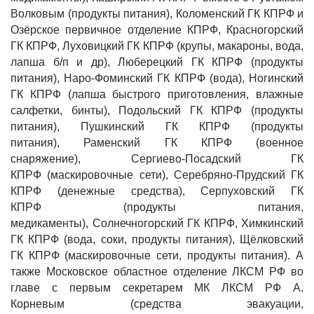
Волковым
(продукты питания),
Коломенский ГК КПРФ и
Озёрское первичное отделение КПРФ
,
Красногорский
ГК КПРФ
,
Луховицкий ГК КПРФ
(крупы, макароны, вода,
лапша б/п и др),
Люберецкий ГК КПРФ
(продукты
питания),
Наро-Фоминский ГК КПРФ
(вода),
Ногинский
ГК КПРФ
(лапша быстрого приготовления, влажные
салфетки, бинты),
Подольский ГК КПРФ
(продукты
питания),
Пушкинский ГК КПРФ
(продукты
питания),
Раменский ГК КПРФ
(военное
снаряжение),
Сергиево-Посадский ГК
КПРФ
(маскировочные сети),
Серебряно-Прудский ГК
КПРФ
(денежные средства),
Серпуховский ГК
КПРФ
(продукты питания,
медикаменты),
Солнечногорский ГК КПРФ
,
Химкинский
ГК КПРФ
(вода, соки, продукты питания),
Щёлковский
ГК КПРФ
(маскировочные сети, продукты питания). А
также
Московское областное отделение ЛКСМ РФ во
главе с первым секретарем МК ЛКСМ РФ А.
Корневым
(средства эвакуации,