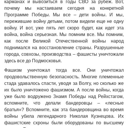
карманах и вывозиться в годы СВО за рубеж. Вот,
почему мы настаиваем сегодня на конкретной
Программе Победы. Мы все – дети войны. И мы,
пережившие войну детьми, потом видели еще не одну
войну. И вот, уже пять лет скоро будет, как идет эта
война, война серьезная. Мы помним все. Мы помним,
как после Великой Отечественной войны народ
поднимался на восстановление страны. Разрушенные
города, совхозы, производства – фашисты уничтожали
здесь все до Подмосковья.
Фашизм уничтожал тогда все. Они уничтожал
продовольственную безопасность. Многие племенные
стада удавалось спасти, уводя за Волгу, но сколько же
их было уничтожено фашизмом. А после войны, когда
уже было водружено Знамя Победы над Рейхстагом,
вспомните, что делали бандеровцы – «лесные
братья»? Вспомните, как эта бандеровщина во время
войны убила легендарного Николая Кузнецова. Их
фашистские схроны были оборудованы по высшему