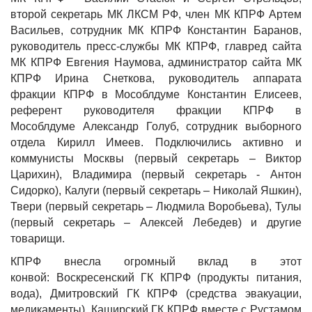
второй секретарь МК ЛКСМ РФ, член МК КПРФ
Артем
Васильев
, сотрудник МК КПРФ
Константин Баранов
,
руководитель пресс-службы МК КПРФ, главред сайта
МК КПРФ
Евгения Наумова
, администратор сайта МК
КПРФ
Ирина Снеткова
, руководитель аппарата
фракции КПРФ в Мособлдуме
Константин Елисеев
,
референт руководителя фракции КПРФ в
Мособлдуме
Александр Голуб
, сотрудник выборного
отдела
Кирилл Имеев
. Подключились активно и
коммунисты
Москвы (первый секретарь – Виктор
Царихин), Владимира (первый секретарь - Антон
Сидорко), Калуги (первый секретарь – Николай Яшкин),
Твери (первый секретарь – Людмила Воробьева), Тулы
(первый секретарь – Алексей Лебедев)
и другие
товарищи.
КПРФ внесла огромный вклад в этот
конвой:
Воскресенский ГК КПРФ
(продукты питания,
вода),
Дмитровский ГК КПРФ
(средства эвакуации,
медикаменты),
Каширский ГК КПРФ вместе с Рустамом