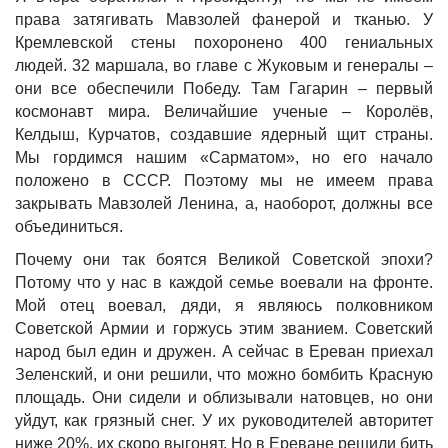
права затягивать Мавзолей фанерой и тканью. У
Кремлевской стены похоронено 400 гениальных
людей. 32 маршала, во главе с Жуковым и генералы –
они все обеспечили Победу. Там Гагарин – первый
космонавт мира. Величайшие ученые – Королёв,
Келдыш, Курчатов, создавшие ядерный щит страны.
Мы гордимся нашим «Сарматом», но его начало
положено в СССР. Поэтому мы не имеем права
закрывать Мавзолей Ленина, а, наоборот, должны все
объединиться.
Почему они так боятся Великой Советской эпохи?
Потому что у нас в каждой семье воевали на фронте.
Мой отец воевал, дяди, я являюсь полковником
Советской Армии и горжусь этим званием. Советский
народ был един и дружен. А сейчас в Ереван приехал
Зеленский, и они решили, что можно бомбить Красную
площадь. Они сидели и облизывали натовцев, но они
уйдут, как грязный снег. У их руководителей авторитет
ниже 20%, их скоро выгонят. Но в Ереване решили бить