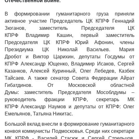
Отечественной войне.
В формировании гуманитарного груза приняли
активное участие
Председатель ЦК КПРФ Геннадий
Зюганов
, заместитель Председателя ЦК
КПРФ
Владимир Кашин
, первый заместитель
Председателя ЦК КПРФ
Юрий Афонин
, члены
Президиума ЦК
Николай Васильев. Мария
Дробот
и
Виктор Царихин
, депутаты Госдумы от
КПРФ
Александр Ющенко, Владимир Исаков, Сергей
Казанков, Алексей Куринный, Олег Лебедев, Казбек
Тайсаев
. А также сенатор Совета Федерации
Айрат
Гибатдинов
.
От Московской областной
Думы:
заместитель Председателя Мособлдумы –
руководитель фракции КПРФ, секретарь МК
КПРФ
Александр Наумов
и депутаты от КПРФ:
Олег
Емельянов, Татьяна Никитас
.
Большой вклад внесли в формирование гуманитарного
конвоя коммунисты Подмосковья. Среди них секретари
МК КПРФ -
Василий Стасюк
и
Сергей Стрельцов
,