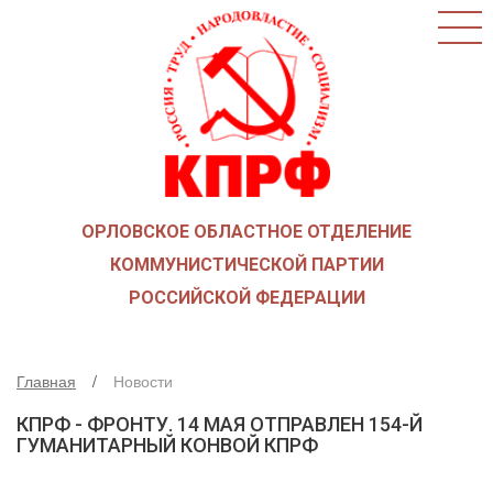
ГЛАВНАЯ
О ПАРТИИ
КАК ВСТУПИТЬ В КПРФ
НОВОСТИ
ОБЩЕСТВЕННЫЕ ОРГАНИЗАЦИИ
ДЕТИ ВОЙНЫ
ОРЛОВСКОЕ ОБЛАСТНОЕ ОТДЕЛЕНИЕ
СОЮЗ СОВЕТСКИХ ОФИЦЕРОВ В ПОДДЕРЖКУ
АРМИИ И ФЛОТА
КОММУНИСТИЧЕСКОЙ ПАРТИИ
РУСО
РОССИЙСКОЙ ФЕДЕРАЦИИ
НАДЕЖДА РОССИИ
ЛКСМ
Главная
Новости
ДЕПУТАТСКАЯ ВЕРТИКАЛЬ
КПРФ - ФРОНТУ. 14 МАЯ ОТПРАВЛЕН 154-Й
ОРЛОВСКИЙ ОБЛАСТНОЙ СОВЕТ
ГУМАНИТАРНЫЙ КОНВОЙ КПРФ
ОРЛОВСКИЙ ГОРОДСКОЙ СОВЕТ