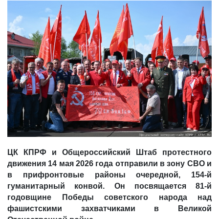
ДЕПУТАТЫ ОРГАНОВ МЕСТНОГО
САМОУПРАВЛЕНИЯ
ПАРТИЙНАЯ ПЕЧАТЬ
ПАРТИЙНАЯ ЖИЗНЬ
МЕСТНЫЕ ОТДЕЛЕНИЯ
КОНТАКТЫ
КПРФ ПРОФ
г. Орел, ул. Ковальская, д. 5
ЦК КПРФ и Общероссийский Штаб протестного
8 (4862) 22-33-44
движения 14 мая 2026 года отправили в зону СВО и
8 (4862) 77-88-99
в прифронтовые районы очередной, 154-й
Вход
Регистрация
гуманитарный конвой. Он посвящается 81-й
годовщине Победы советского народа над
фашистскими захватчиками в Великой