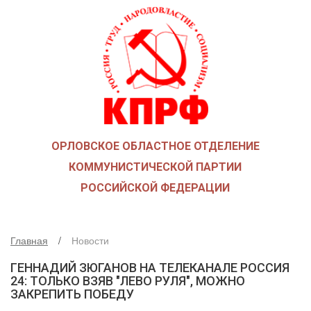
ГЛАВНАЯ
О ПАРТИИ
КАК ВСТУПИТЬ В КПРФ
НОВОСТИ
ОБЩЕСТВЕННЫЕ ОРГАНИЗАЦИИ
ДЕТИ ВОЙНЫ
ОРЛОВСКОЕ ОБЛАСТНОЕ ОТДЕЛЕНИЕ
СОЮЗ СОВЕТСКИХ ОФИЦЕРОВ В ПОДДЕРЖКУ АРМИИ И 
КОММУНИСТИЧЕСКОЙ ПАРТИИ
РУСО
РОССИЙСКОЙ ФЕДЕРАЦИИ
НАДЕЖДА РОССИИ
ЛКСМ
ДЕПУТАТСКАЯ ВЕРТИКАЛЬ
Главная
Новости
ОРЛОВСКИЙ ОБЛАСТНОЙ СОВЕТ
ГЕННАДИЙ ЗЮГАНОВ НА ТЕЛЕКАНАЛЕ РОССИЯ
24: ТОЛЬКО ВЗЯВ "ЛЕВО РУЛЯ", МОЖНО
ОРЛОВСКИЙ ГОРОДСКОЙ СОВЕТ
ЗАКРЕПИТЬ ПОБЕДУ
ДЕПУТАТЫ ОРГАНОВ МЕСТНОГО САМОУПРАВЛЕНИЯ