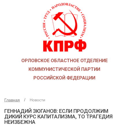
ГЛАВНАЯ
О ПАРТИИ
КАК ВСТУПИТЬ В КПРФ
НОВОСТИ
ОБЩЕСТВЕННЫЕ ОРГАНИЗАЦИИ
ДЕТИ ВОЙНЫ
ОРЛОВСКОЕ ОБЛАСТНОЕ ОТДЕЛЕНИЕ
СОЮЗ СОВЕТСКИХ ОФИЦЕРОВ В ПОДДЕРЖКУ АРМИИ И 
КОММУНИСТИЧЕСКОЙ ПАРТИИ
РУСО
РОССИЙСКОЙ ФЕДЕРАЦИИ
НАДЕЖДА РОССИИ
ЛКСМ
ДЕПУТАТСКАЯ ВЕРТИКАЛЬ
Главная
Новости
ОРЛОВСКИЙ ОБЛАСТНОЙ СОВЕТ
ГЕННАДИЙ ЗЮГАНОВ: ЕСЛИ ПРОДОЛЖИМ
ДИКИЙ КУРС КАПИТАЛИЗМА, ТО ТРАГЕДИЯ
ОРЛОВСКИЙ ГОРОДСКОЙ СОВЕТ
НЕИЗБЕЖНА
ДЕПУТАТЫ ОРГАНОВ МЕСТНОГО САМОУПРАВЛЕНИЯ