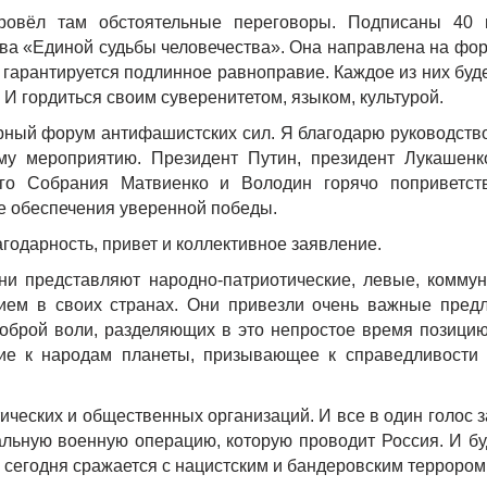
Провёл там обстоятельные переговоры. Подписаны 40
тва «Единой судьбы человечества». Она направлена на фо
 гарантируется подлинное равноправие. Каждое из них буд
И гордиться своим суверенитетом, языком, культурой.
рный форум антифашистских сил. Я благодарю руководство
му мероприятию. Президент Путин, президент Лукашенк
го Собрания Матвиенко и Володин горячо поприветст
ле обеспечения уверенной победы.
агодарность, привет и коллективное заявление.
ни представляют народно-патриотические, левые, коммун
нием в своих странах. Они привезли очень важные пред
брой воли, разделяющих в это непростое время позицию
ие к народам планеты, призывающее к справедливости
ческих и общественных организаций. И все в один голос 
ьную военную операцию, которую проводит Россия. И бу
о сегодня сражается с нацистским и бандеровским террором