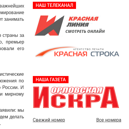
НАШ ТЕЛЕКАНАЛ
 важнейших
рмирование
ет занимать
 страны за
о, премьер
вовали его
истические
НАША ГАЗЕТА
ложения по
 России. И
 и мирному
заявили: мы
дем делать
Свежий номер
Все номера
.