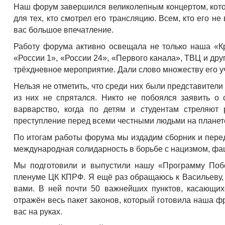
Наш форум завершился великолепным концертом, котор
для тех, кто смотрел его трансляцию. Всем, кто его не
вас большое впечатление.
Работу форума активно освещала не только наша «Кр
«России 1», «России 24», «Первого канала», ТВЦ и дру
трёхдневное мероприятие. Дали слово множеству его у
Нельзя не отметить, что среди них были представители
из них не спрятался. Никто не побоялся заявить о 
варварство, когда по детям и студентам стреляют
преступление перед всеми честными людьми на планет
По итогам работы форума мы издадим сборник и переда
международная солидарность в борьбе с нацизмом, ф
Мы подготовили и выпустили нашу «Программу Побе
пленуме ЦК КПРФ. Я ещё раз обращаюсь к Васильеву, 
вами. В ней почти 50 важнейших пунктов, касающих
отражён весь пакет законов, который готовила наша ф
вас на руках.