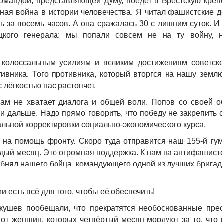
командой, представляющей Думу, поедет в Брестскую креп
ная война в истории человечества. Я читал фашистские д
ть за восемь часов. А она сражалась 30 с лишним суток. И
цкого генерала: мы попали совсем не на ту войну, 
 колоссальным усилиям и великим достижениям советск
тивника. Того противника, который вторгся на нашу земл
 лёгкостью нас растопчет.
ам не хватает диалога и общей воли. Попов со своей о
и дальше. Надо прямо говорить, что победу не закрепить
льной корректировки социально-экономического курса.
 на помощь фронту. Скоро туда отправится наш 155-й гу
ждый месяц. Это огромная поддержка. К нам на антифашис
обнял нашего бойца, командующего одной из лучших бригад
 есть всё для того, чтобы её обеспечить!
кушев пообещали, что прекратятся необоснованные пре
 от женщин, которых четвёртый месяц мордуют за то, что