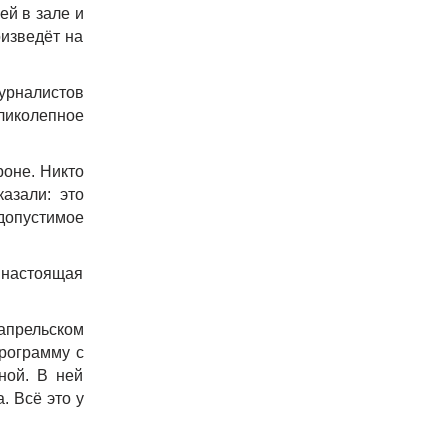
ей в зале и
оизведёт на
урналистов
еликолепное
роне. Никто
азали: это
допустимое
е настоящая
апрельском
программу с
ной. В ней
. Всё это у