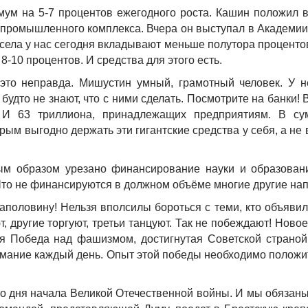
м на 5-7 процентов ежегодного роста. Кашин положил в
промышленного комплекса. Вчера он выступал в Академии 
е села у нас сегодня вкладывают меньше полутора проценто
8-10 процентов. И средства для этого есть.
 это неправда. Мишустин умный, грамотный человек. У н
будто не знают, что с ними сделать. Посмотрите на банки! 
. И 63 триллиона, принадлежащих предприятиям. В с
рым выгодно держать эти гигантские средства у себя, а не
мым образом урезано финансирование науки и образовани
Что не финансируются в должном объёме многие другие на
аполовину! Нельзя вполсилы бороться с теми, кто объяви
, другие торгуют, третьи танцуют. Так не побеждают! Ново
я Победа над фашизмом, достигнутая Советской страной,
имание каждый день. Опыт этой победы необходимо положи
со дня начала Великой Отечественной войны. И мы обязан