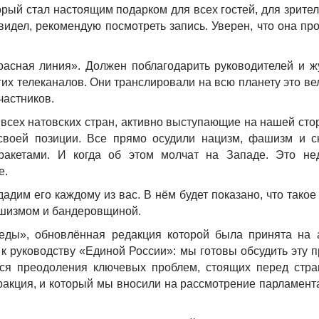
ый стал настоящим подарком для всех гостей, для зрител
 видел, рекомендую посмотреть запись. Уверен, что она пр
асная линия». Должен поблагодарить руководителей и ж
гих телеканалов. Они транслировали на всю планету это в
частников.
 всех натовских стран, активно выступающие на нашей сто
своей позиции. Все прямо осудили нацизм, фашизм и ск
 ракетами. И когда об этом молчат на Западе. Это не
е.
дим его каждому из вас. В нём будет показано, что тако
ашизмом и бандеровщиной.
ды», обновлённая редакция которой была принята на 
к руководству «Единой России»: мы готовы обсудить эту 
ся преодоления ключевых проблем, стоящих перед стра
ракция, и который мы вносили на рассмотрение парламента