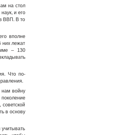
ам на стол
наук, и его
в ВВП. В то
его вполне
В них лежат
умме – 130
 вкладывать
я. Что по-
правления.
л нам войну
е поколение
 советской
ть в основу
ы учитывать