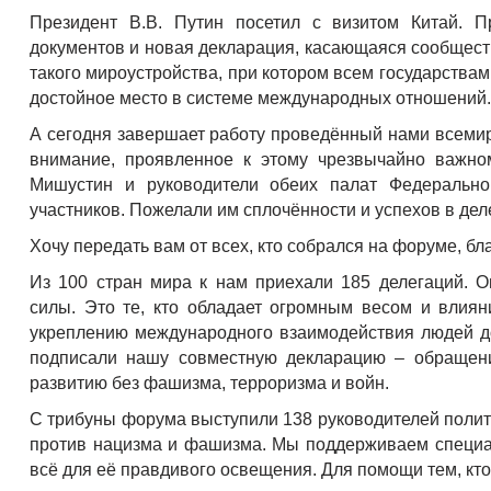
Президент В.В. Путин посетил с визитом Китай. 
документов и новая декларация, касающаяся сообщес
такого мироустройства, при котором всем государствам
достойное место в системе международных отношений. 
А сегодня завершает работу проведённый нами всеми
внимание, проявленное к этому чрезвычайно важно
Мишустин и руководители обеих палат Федерально
участников. Пожелали им сплочённости и успехов в де
Хочу передать вам от всех, кто собрался на форуме, бл
Из 100 стран мира к нам приехали 185 делегаций. О
силы. Это те, кто обладает огромным весом и влия
укреплению международного взаимодействия людей до
подписали нашу совместную декларацию – обращен
развитию без фашизма, терроризма и войн.
С трибуны форума выступили 138 руководителей полити
против нацизма и фашизма. Мы поддерживаем специал
всё для её правдивого освещения. Для помощи тем, кт