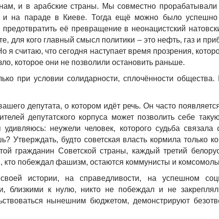
тнам, и в арабские страны. Мы совместно прорабатывали
 и на параде в Киеве. Тогда ещё можно было успешно
 предотвратить её превращение в неонацистский натовски
те, для кого главный смысл политики – это нефть, газ и при
о я считаю, что сегодня наступает время прозрения, котор
зло, которое они не позволили остановить раньше.
ько при условии солидарности, сплочённости общества. 
шего депутата, о котором идёт речь. Он часто появляетс
вителей депутатского корпуса может позволить себе таку
я удивляюсь: неужели человек, которого судьба связала 
ь? Утверждать, будто советская власть кормила только к
ой гражданин Советской страны, каждый третий белору
и, кто побеждал фашизм, остаются коммунисты и комсомол
своей истории, на справедливости, на успешном со
и, близкими к нулю, никто не побеждал и не закреплял
льствоваться нынешним бюджетом, демонстрируют безотв