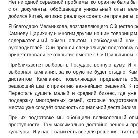
Нет ни одной серьёзной проблемы, которая не была б
стол документы, обобщающие уникальный опыт велик
добился Китай, активно реализуя советские принципы,
Я благодарю Мельникова, возглавляющего Общество ро
Камневу, Царихину и многим другим нашим товарищам 
содержательный обмен опытом, необходимый нам 
руководителей. Они прошли специальную подготовку 
приветствовали её открытие вместе с Си Цзиньпином, 
Приближаются выборы в Государственную думу. И я 
выборная кампания, за которую не будет стыдно. Кам
дистантом. Кампания, позволяющая предъявить об
решающий шаг к принятию важнейших решений. К тому
Перестать душить малый и средний бизнес, где уже
поддержку многодетных семей, которые подготовила
местах уже создаёт опасность социальной дестабилиза
При их подготовке мы обобщили великолепный опыт 
преступности. Там максимально достойно решены пр
культуры. И у нас с вами есть всё для решения этих пр