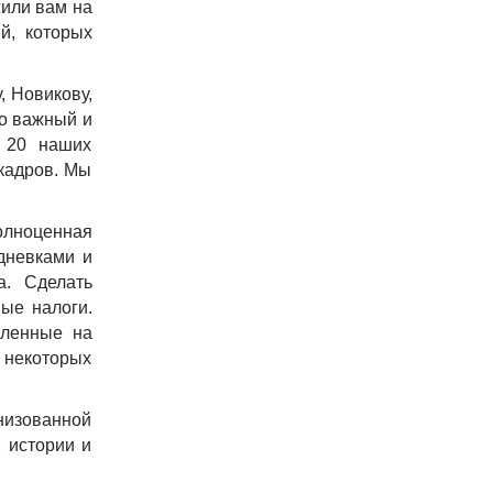
жили вам на
й, которых
, Новикову,
но важный и
а 20 наших
кадров. Мы
олноценная
дневками и
а. Сделать
ые налоги.
вленные на
 некоторых
низованной
 истории и