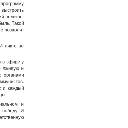
 программу
 выстроить
й полигон.
быль. Такой
ое позволит
И никто не
я в эфире у
ю лживую и
с органами
оммунистов.
с и каждый
ьцы.
циальном и
 победу. И
етственную