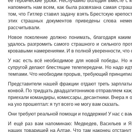
её героические уроки. Неслучайно Володин вместе с 
напомнить нам всем, как была развязана самая страш
том, что Гитлер ставил задачу взять Брестскую крепос
этих страшных документов приведены слова неме
рассчитывали.
Новое поколение должно понимать, благодаря каким
удалось разгромить самого страшного и сильного про
кровавыми намерениями. И в полной уверенности, что с
У нас есть всё необходимое для новой победы. Но н
супругой делают блестящие телепередачи. Но надо идт
темпами. Что необходим прорыв, требующий принципиа
Представители нашей фракции отдают треть зарплаты
конвой. По тридцать двадцатитонников отправляем ка
приехали командиры, комиссары, десантники. Вчера я 
на ухо прошептал: я тут всего не могу вам сказать.
Они требуют реальной помощи и поддержки! У нас с вами
И ещё раз вам напоминаю: Медведев, Васильев и Я
наших товарищей на Алтае. Что там наконец отстанут