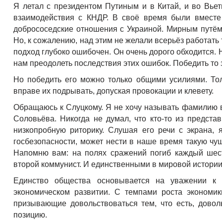
Я летал с президентом Путиным и в Китай, и во Вье
взаимодействия с КНДР. В своё время были вместе
добрососедские отношения с Украиной. Мирным путём
Но, к сожалению, над этим не желали всерьёз работать 
подход глубоко ошибочен. Он очень дорого обходится. Н
нам преодолеть последствия этих ошибок. Победить то 
Но победить его можно только общими усилиями. Тол
вправе их подрывать, допуская провокации и клевету.
Обращаюсь к Слуцкому. Я не хочу называть фамилию ва
Соловьёва. Никогда не думал, что кто-то из предста
низкопробную риторику. Слушая его речи с экрана, 
госбезопасности, может нести в наше время такую чуш
Напомню вам: на полях сражений погиб каждый шест
второй коммунист. И единственными в мировой истори
Единство общества основывается на уважении к 
экономическом развитии. С темпами роста экономик
призывающие довольствоваться тем, что есть, дово
позицию.