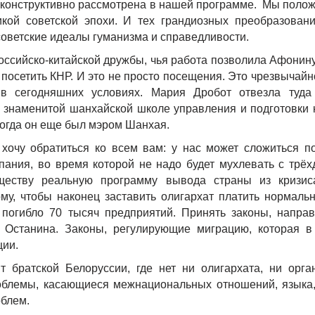
ы конструктивно рассмотрена в нашей программе. Мы поло
ой советской эпохи. И тех грандиозных преобразовани
 советские идеалы гуманизма и справедливости.
ссийско-китайской дружбы, чья работа позволила Афонину
посетить КНР. И это не просто посещения. Это чрезвычай
в сегодняшних условиях. Мария Дробот отвезла туд
в знаменитой шанхайской школе управления и подготовки 
когда он еще был мэром Шанхая.
хочу обратиться ко всем вам: у нас может сложиться п
пания, во время которой не надо будет мухлевать с трёх
ществу реальную программу вывода страны из кризис
, чтобы наконец заставить олигархат платить нормальн
 погибло 70 тысяч предприятий. Принять законы, напра
 Останина. Законы, регулирующие миграцию, которая в
ции.
братской Белоруссии, где нет ни олигархата, ни орга
облемы, касающиеся межнациональных отношений, языка,
облем.