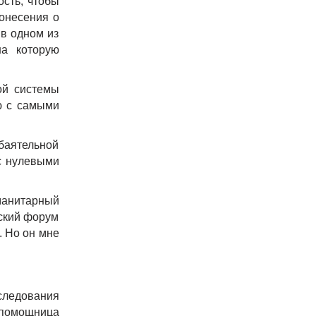
ость, чтобы
онесения о
 в одном из
на которую
ой системы
ю с самыми
баятельной
 с нулевыми
манитарный
тский форум
. Но он мне
следования
 помощница