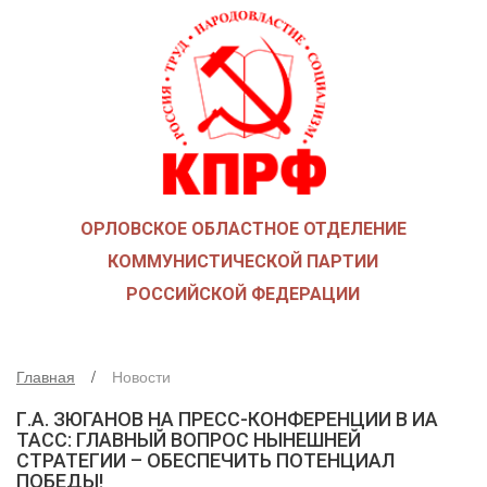
ГЛАВНАЯ
О ПАРТИИ
КАК ВСТУПИТЬ В КПРФ
НОВОСТИ
ОБЩЕСТВЕННЫЕ ОРГАНИЗАЦИИ
ДЕТИ ВОЙНЫ
ОРЛОВСКОЕ ОБЛАСТНОЕ ОТДЕЛЕНИЕ
СОЮЗ СОВЕТСКИХ ОФИЦЕРОВ В ПОДДЕРЖКУ АРМИИ И 
КОММУНИСТИЧЕСКОЙ ПАРТИИ
РУСО
РОССИЙСКОЙ ФЕДЕРАЦИИ
НАДЕЖДА РОССИИ
ЛКСМ
ДЕПУТАТСКАЯ ВЕРТИКАЛЬ
Главная
Новости
ОРЛОВСКИЙ ОБЛАСТНОЙ СОВЕТ
Г.А. ЗЮГАНОВ НА ПРЕСС-КОНФЕРЕНЦИИ В ИА
ТАСС: ГЛАВНЫЙ ВОПРОС НЫНЕШНЕЙ
ОРЛОВСКИЙ ГОРОДСКОЙ СОВЕТ
СТРАТЕГИИ – ОБЕСПЕЧИТЬ ПОТЕНЦИАЛ
ДЕПУТАТЫ ОРГАНОВ МЕСТНОГО САМОУПРАВЛЕНИЯ
ПОБЕДЫ!