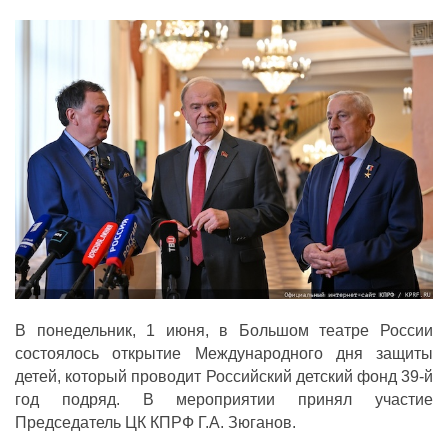
ДЕПУТАТЫ ОРГАНОВ МЕСТНОГО
САМОУПРАВЛЕНИЯ
ПАРТИЙНАЯ ПЕЧАТЬ
ПАРТИЙНАЯ ЖИЗНЬ
МЕСТНЫЕ ОТДЕЛЕНИЯ
КОНТАКТЫ
КПРФ ПРОФ
г. Орел, ул. Ковальская, д. 5
8 (4862) 22-33-44
В понедельник, 1 июня, в Большом театре России
8 (4862) 77-88-99
состоялось открытие Международного дня защиты
Вход
Регистрация
детей, который проводит Российский детский фонд 39-й
год подряд. В мероприятии принял участие
Председатель ЦК КПРФ Г.А. Зюганов.