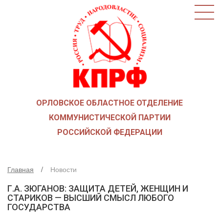
ГЛАВНАЯ
О ПАРТИИ
КАК ВСТУПИТЬ В КПРФ
НОВОСТИ
ОБЩЕСТВЕННЫЕ ОРГАНИЗАЦИИ
ДЕТИ ВОЙНЫ
ОРЛОВСКОЕ ОБЛАСТНОЕ ОТДЕЛЕНИЕ
СОЮЗ СОВЕТСКИХ ОФИЦЕРОВ В ПОДДЕРЖКУ
АРМИИ И ФЛОТА
КОММУНИСТИЧЕСКОЙ ПАРТИИ
РУСО
РОССИЙСКОЙ ФЕДЕРАЦИИ
НАДЕЖДА РОССИИ
ЛКСМ
Главная
Новости
ДЕПУТАТСКАЯ ВЕРТИКАЛЬ
Г.А. ЗЮГАНОВ: ЗАЩИТА ДЕТЕЙ, ЖЕНЩИН И
ОРЛОВСКИЙ ОБЛАСТНОЙ СОВЕТ
СТАРИКОВ — ВЫСШИЙ СМЫСЛ ЛЮБОГО
ГОСУДАРСТВА
ОРЛОВСКИЙ ГОРОДСКОЙ СОВЕТ