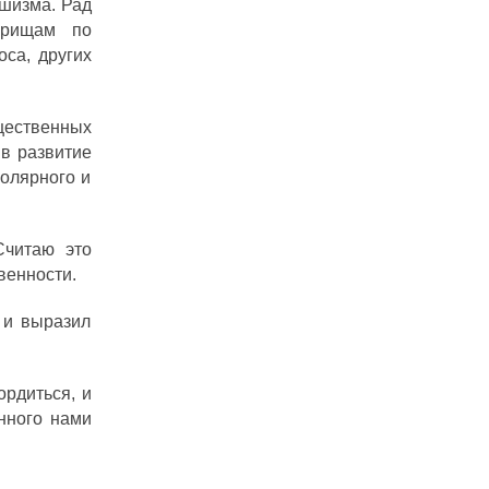
шизма. Рад
арищам по
са, других
щественных
в развитие
олярного и
Считаю это
венности.
 и выразил
ордиться, и
нного нами