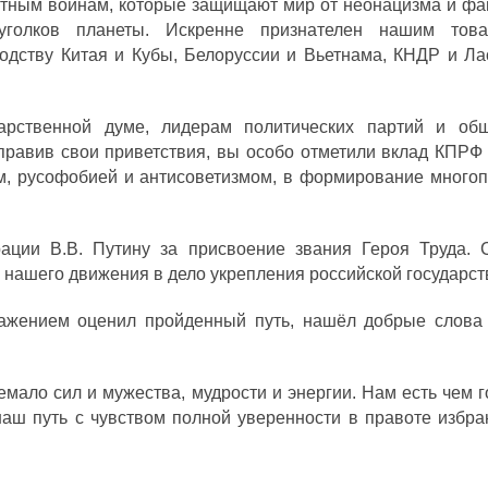
стным воинам, которые защищают мир от неонацизма и фа
уголков планеты. Искренне признателен нашим тов
дству Китая и Кубы, Белоруссии и Вьетнама, КНДР и Лао
арственной думе, лидерам политических партий и об
правив свои приветствия, вы особо отметили вклад КПРФ 
ом, русофобией и антисоветизмом, в формирование многоп
ации В.В. Путину за присвоение звания Героя Труда. 
 нашего движения в дело укрепления российской государст
уважением оценил пройденный путь, нашёл добрые слова
мало сил и мужества, мудрости и энергии. Нам есть чем г
наш путь с чувством полной уверенности в правоте избра