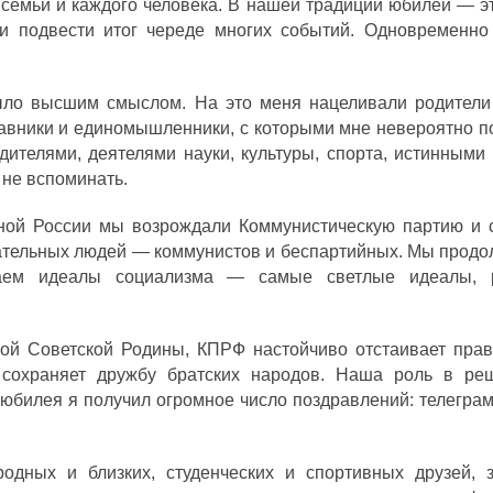
 семьи и каждого человека. В нашей традиции юбилей — э
и подвести итог череде многих событий. Одновременно
ыло высшим смыслом. На это меня нацеливали родители 
авники и единомышленники, с которыми мне невероятно по
дителями, деятелями науки, культуры, спорта, истинными
не вспоминать.
ной России мы возрождали Коммунистическую партию и 
чательных людей — коммунистов и беспартийных. Мы продо
ваем идеалы социализма — самые светлые идеалы, 
икой Советской Родины, КПРФ настойчиво отстаивает прав
о сохраняет дружбу братских народов. Наша роль в ре
 юбилея я получил огромное число поздравлений: телеграм
дных и близких, студенческих и спортивных друзей, 