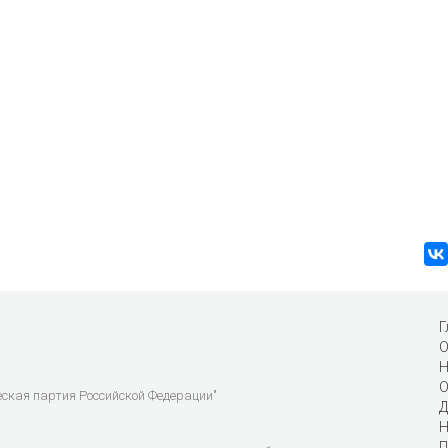
Г
О
Н
О
еская партия Российской Федерации"
Д
Н
П