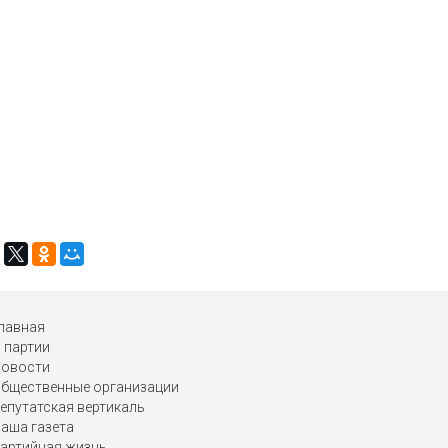
лавная
 партии
овости
бщественные организации
епутатская вертикаль
аша газета
артийная жизнь