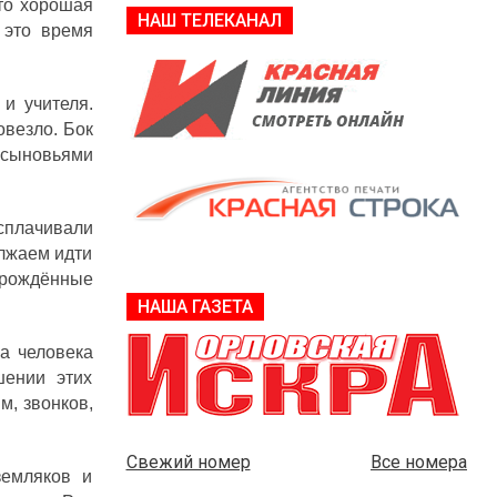
то хорошая
НАШ ТЕЛЕКАНАЛ
 это время
и учителя.
везло. Бок
 сыновьями
сплачивали
лжаем идти
рождённые
НАША ГАЗЕТА
а человека
шении этих
м, звонков,
Свежий номер
Все номера
земляков и