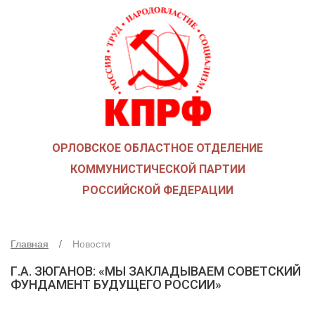
ГЛАВНАЯ
О ПАРТИИ
КАК ВСТУПИТЬ В КПРФ
НОВОСТИ
ОБЩЕСТВЕННЫЕ ОРГАНИЗАЦИИ
ДЕТИ ВОЙНЫ
ОРЛОВСКОЕ ОБЛАСТНОЕ ОТДЕЛЕНИЕ
СОЮЗ СОВЕТСКИХ ОФИЦЕРОВ В ПОДДЕРЖКУ АРМИИ И 
КОММУНИСТИЧЕСКОЙ ПАРТИИ
РУСО
РОССИЙСКОЙ ФЕДЕРАЦИИ
НАДЕЖДА РОССИИ
ЛКСМ
ДЕПУТАТСКАЯ ВЕРТИКАЛЬ
Главная
Новости
ОРЛОВСКИЙ ОБЛАСТНОЙ СОВЕТ
Г.А. ЗЮГАНОВ: «МЫ ЗАКЛАДЫВАЕМ СОВЕТСКИЙ
ФУНДАМЕНТ БУДУЩЕГО РОССИИ»
ОРЛОВСКИЙ ГОРОДСКОЙ СОВЕТ
ДЕПУТАТЫ ОРГАНОВ МЕСТНОГО САМОУПРАВЛЕНИЯ