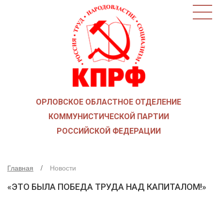
ГЛАВНАЯ
О ПАРТИИ
КАК ВСТУПИТЬ В КПРФ
НОВОСТИ
ОБЩЕСТВЕННЫЕ ОРГАНИЗАЦИИ
ДЕТИ ВОЙНЫ
ОРЛОВСКОЕ ОБЛАСТНОЕ ОТДЕЛЕНИЕ
СОЮЗ СОВЕТСКИХ ОФИЦЕРОВ В ПОДДЕРЖКУ
АРМИИ И ФЛОТА
КОММУНИСТИЧЕСКОЙ ПАРТИИ
РУСО
РОССИЙСКОЙ ФЕДЕРАЦИИ
НАДЕЖДА РОССИИ
ЛКСМ
Главная
Новости
ДЕПУТАТСКАЯ ВЕРТИКАЛЬ
«ЭТО БЫЛА ПОБЕДА ТРУДА НАД КАПИТАЛОМ!»
ОРЛОВСКИЙ ОБЛАСТНОЙ СОВЕТ
ОРЛОВСКИЙ ГОРОДСКОЙ СОВЕТ