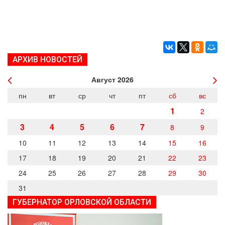
ДЕПУТАТЫ ОРГАНОВ МЕСТНОГО
САМОУПРАВЛЕНИЯ
ПАРТИЙНАЯ ПЕЧАТЬ
ПАРТИЙНАЯ ЖИЗНЬ
МЕСТНЫЕ ОТДЕЛЕНИЯ
АРХИВ НОВОСТЕЙ
КОНТАКТЫ
Август
2026
КПРФ ПРОФ
пн
вт
ср
чт
пт
сб
вс
1
2
3
4
5
6
7
8
9
10
11
12
13
14
15
16
г. Орел, ул. Ковальская, д. 5
17
18
19
20
21
22
23
8 (4862) 22-33-44
8 (4862) 77-88-99
24
25
26
27
28
29
30
Вход
Регистрация
31
ГУБЕРНАТОР ОРЛОВСКОЙ ОБЛАСТИ