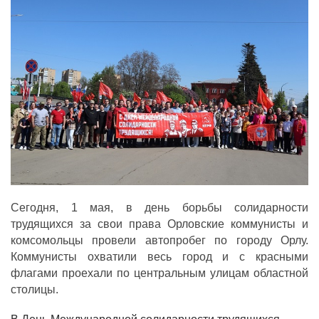
ДЕПУТАТЫ ОРГАНОВ МЕСТНОГО
САМОУПРАВЛЕНИЯ
ПАРТИЙНАЯ ПЕЧАТЬ
ПАРТИЙНАЯ ЖИЗНЬ
МЕСТНЫЕ ОТДЕЛЕНИЯ
КОНТАКТЫ
КПРФ ПРОФ
Сегодня, 1 мая, в день борьбы солидарности
г. Орел, ул. Ковальская, д. 5
8 (4862) 22-33-44
трудящихся за свои права Орловские коммунисты и
8 (4862) 77-88-99
комсомольцы провели автопробег по городу Орлу.
Коммунисты охватили весь город и с красными
Вход
Регистрация
флагами проехали по центральным улицам областной
столицы.