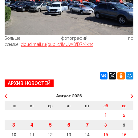
Больше фотографий по
ссылке:
cloud.mail.ru/public/jMUw/8fD7r4xhc
АРХИВ НОВОСТЕЙ
Август
2026
пн
вт
ср
чт
пт
сб
вс
1
2
3
4
5
6
7
8
9
10
11
12
13
14
15
16