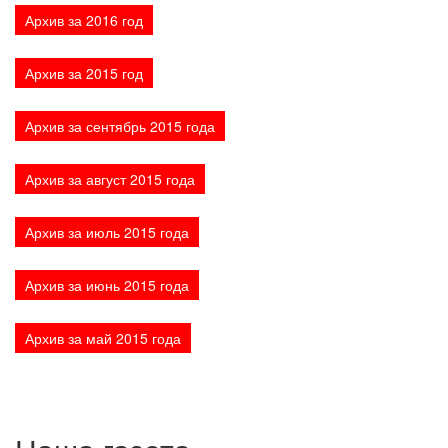
ДЕПУТАТЫ ОРГАНОВ МЕСТНОГО
Архив за 2016 год
САМОУПРАВЛЕНИЯ
ПАРТИЙНАЯ ПЕЧАТЬ
Архив за 2015 год
ПАРТИЙНАЯ ЖИЗНЬ
МЕСТНЫЕ ОТДЕЛЕНИЯ
Архив за сентябрь 2015 года
КОНТАКТЫ
Архив за август 2015 года
КПРФ ПРОФ
Архив за июль 2015 года
Архив за июнь 2015 года
г. Орел, ул. Ковальская, д. 5
8 (4862) 22-33-44
8 (4862) 77-88-99
Архив за май 2015 года
Вход
Регистрация